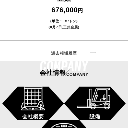
676,000
(単位： ￥/トン)
(8月7日,
三井金属
)
過去相場履歴
会社情報
COMPANY
会社概要
設備