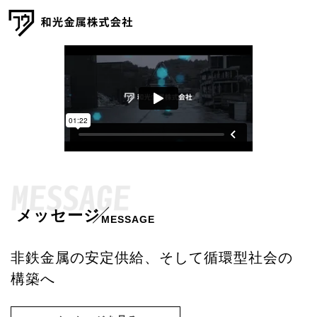
メッセージ
事業紹介
取扱商品
相場建値情報
会社情報
メッセージ
MESSAGE
採用情報
非鉄金属の安定供給、
そして循環型社会の
045-444-6333
TEL:
構築へ
お問い合わせ