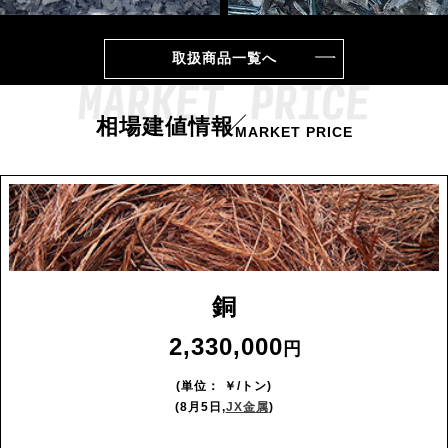
取扱商品一覧へ
相場建値情報
MARKET PRICE
銅
2,330,000
(単位： ￥/トン)
(8月5日,
JX金属
)