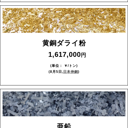
黄銅ダライ粉
1,617,000
(単位： ￥/トン)
(8月5日,
日本伸銅
)
亜鉛