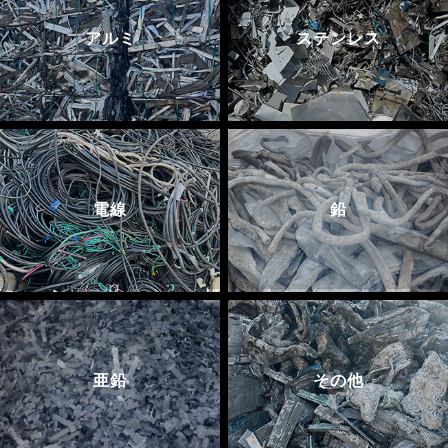
アルミ
ステンレス
電線
鉛
亜鉛
その他