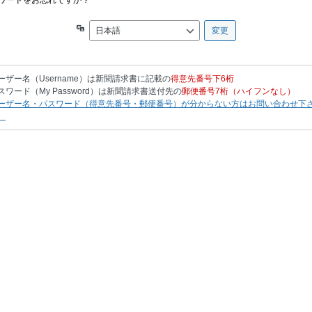
ワードをお忘れですか ?
言
語
ーザー名（Username）は新聞請求書に記載の
得意先番号下6桁
スワード（My Password）は新聞請求書送付先の
郵便番号7桁（ハイフンなし）
ーザー名・パスワード（得意先番号・郵便番号）が分からない方はお問い合わせ下
。