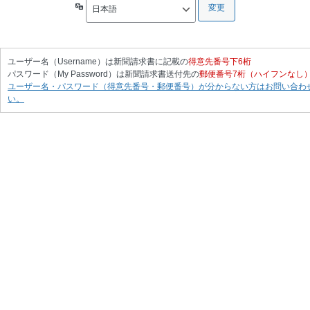
言
語
ユーザー名（Username）は新聞請求書に記載の
得意先番号下6桁
パスワード（My Password）は新聞請求書送付先の
郵便番号7桁（ハイフンなし
ユーザー名・パスワード（得意先番号・郵便番号）が分からない方はお問い合わ
い。