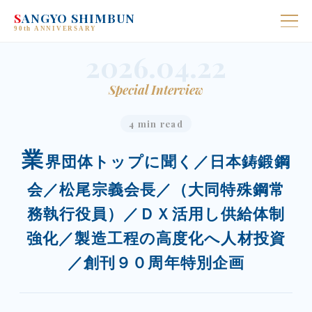
S
ANGYO SHIMBUN
90th ANNIVERSARY
2026.04.22
Special Interview
4 min read
業
界団体トップに聞く／日本鋳鍛鋼
会／松尾宗義会長／（大同特殊鋼常
務執行役員）／ＤＸ活用し供給体制
強化／製造工程の高度化へ人材投資
／創刊９０周年特別企画