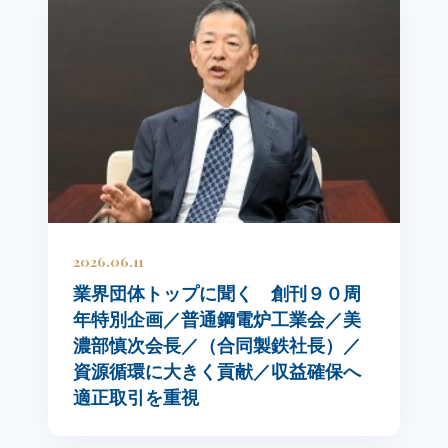
2026.06.11
業界団体トップに聞く 創刊９０周
年特別企画／普通鋼電炉工業会／美
濃部慎次会長／（合同製鉄社長）／
資源循環に大きく貢献／収益確保へ
適正取引を重視