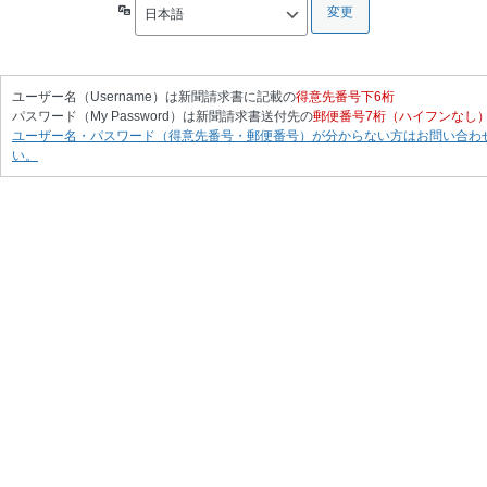
言
語
ユーザー名（Username）は新聞請求書に記載の
得意先番号下6桁
パスワード（My Password）は新聞請求書送付先の
郵便番号7桁（ハイフンなし
ユーザー名・パスワード（得意先番号・郵便番号）が分からない方はお問い合わ
い。