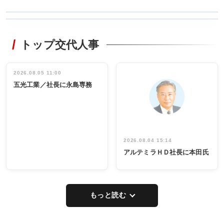
WORKING
RECYCLING
STYLE
トップ交代人事
タックトレー
非鉄業界で
ディング 創
働く／女性
立30周年記念
管理職編
祝う 業界関
インタビュ
2026.08.05 11:00
INTERVIEW
INTERVIEW
係者ら220人
ー／社内ア
五光工業／社長に永島専務
出席
イデア発掘
し形に
2026.08.04 15:14
アルテミラＨＤ社長に本田氏
もっと読む