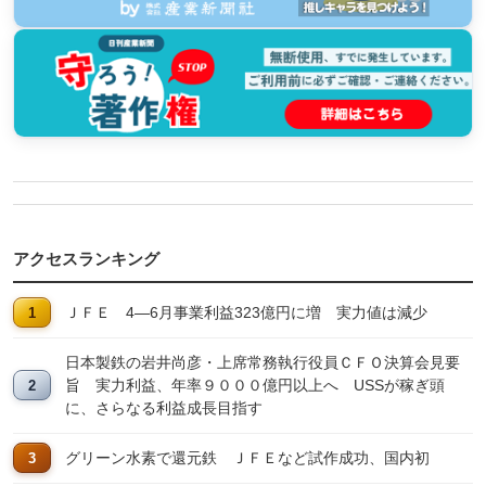
アクセスランキング
ＪＦＥ 4―6月事業利益323億円に増 実力値は減少
日本製鉄の岩井尚彦・上席常務執行役員ＣＦＯ決算会見要
旨 実力利益、年率９０００億円以上へ USSが稼ぎ頭
に、さらなる利益成長目指す
グリーン水素で還元鉄 ＪＦＥなど試作成功、国内初