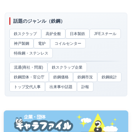
話題のジャンル（鉄鋼）
鉄スクラップ
高炉全般
日本製鉄
JFEスチール
神戸製鋼
電炉
コイルセンター
特殊鋼・ステンレス
流通(商社・問屋)
鉄スクラップ企業
鉄鋼団体・官公庁
鉄鋼価格
鉄鋼市況
鉄鋼統計
トップ交代人事
出来事や話題
訃報