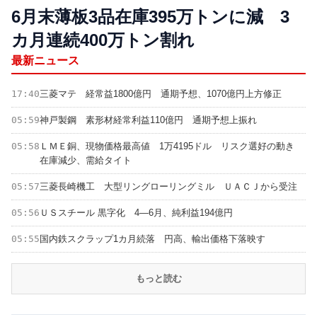
6月末薄板3品在庫395万トンに減 3
カ月連続400万トン割れ
最新ニュース
17:40
三菱マテ 経常益1800億円 通期予想、1070億円上方修正
05:59
神戸製鋼 素形材経常利益110億円 通期予想上振れ
05:58
ＬＭＥ銅、現物価格最高値 1万4195ドル リスク選好の動き
在庫減少、需給タイト
05:57
三菱長崎機工 大型リングローリングミル ＵＡＣＪから受注
05:56
ＵＳスチール 黒字化 4―6月、純利益194億円
05:55
国内鉄スクラップ1カ月続落 円高、輸出価格下落映す
もっと読む