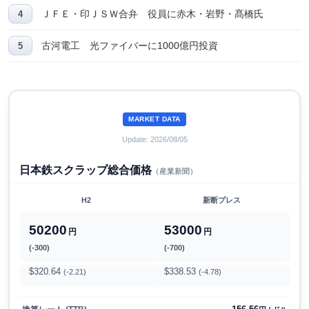
ＪＦＥ・印ＪＳＷ合弁 役員に赤木・岩野・髙橋氏
古河電工 光ファイバーに1000億円投資
MARKET DATA
Update: 2026/08/05
日本鉄スクラップ総合価格
（産業新聞）
H2
新断プレス
50200
53000
円
円
(-300)
(-700)
$320.64
$338.53
(-2.21)
(-4.78)