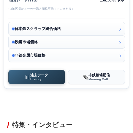
156.56
換算レート (TTB)
円 / ドル
* 3地区電炉メーカー購入価格平均（トン当たり）
日本鉄スクラップ総合価格
鉄鋼市場価格
非鉄金属市場価格
過去データ
非鉄相場配信
📊
🗞️
History
Morning Call
特集・インタビュー