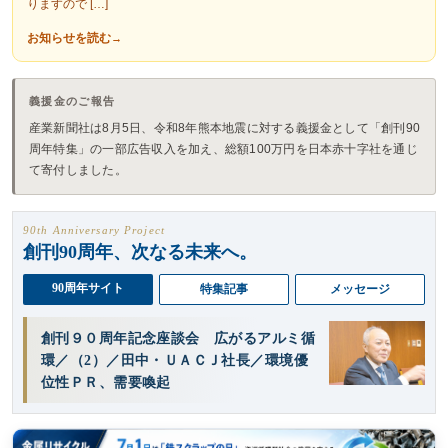
りますので […]
お知らせを読む
義援金のご報告
産業新聞社は8月5日、令和8年熊本地震に対する義援金として「創刊90
周年特集」の一部広告収入を加え、総額100万円を日本赤十字社を通じ
て寄付しました。
90th Anniversary Project
創刊90周年、次なる未来へ。
90周年サイト
特集記事
メッセージ
創刊９０周年記念座談会 広がるアルミ循
環／（2）／田中・ＵＡＣＪ社長／環境優
位性ＰＲ、需要喚起