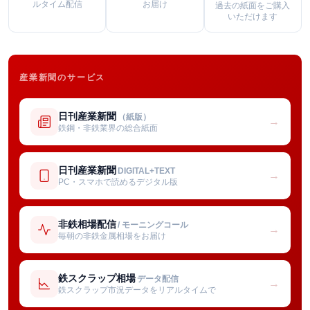
ルタイム配信
お届け
過去の紙面をご購入
いただけます
産業新聞のサービス
日刊産業新聞
（紙版）
→
鉄鋼・非鉄業界の総合紙面
日刊産業新聞
DIGITAL+TEXT
→
PC・スマホで読めるデジタル版
非鉄相場配信
/ モーニングコール
→
毎朝の非鉄金属相場をお届け
鉄スクラップ相場
データ配信
→
鉄スクラップ市況データをリアルタイムで