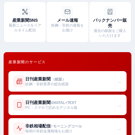
産業新聞SNS
メール速報
バックナンバー販
最新ニュースをリア
鉄鋼・非鉄の速報を
売
ルタイム配信
お届け
過去の紙面をご購入
いただけます
産業新聞のサービス
日刊産業新聞
（紙版）
→
鉄鋼・非鉄業界の総合紙面
日刊産業新聞
DIGITAL+TEXT
→
PC・スマホで読めるデジタル版
非鉄相場配信
/ モーニングコール
→
毎朝の非鉄金属相場をお届け