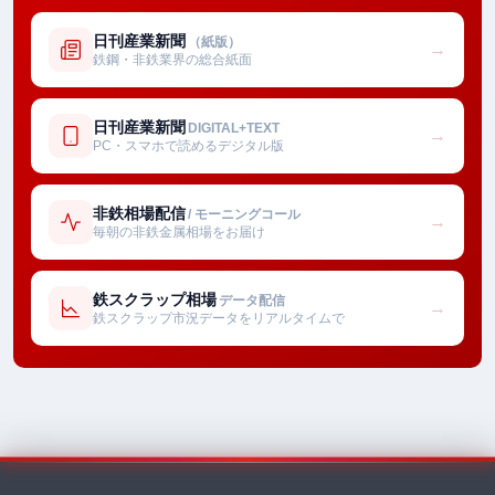
日刊産業新聞
（紙版）
→
鉄鋼・非鉄業界の総合紙面
日刊産業新聞
DIGITAL+TEXT
→
PC・スマホで読めるデジタル版
非鉄相場配信
/ モーニングコール
→
毎朝の非鉄金属相場をお届け
鉄スクラップ相場
データ配信
→
鉄スクラップ市況データをリアルタイムで