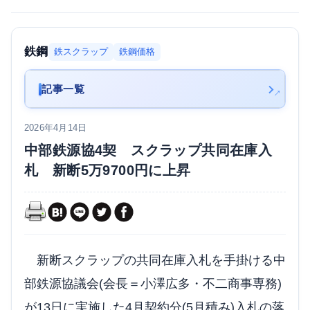
鉄鋼
鉄スクラップ
鉄鋼価格
記事一覧
2026年4月14日
中部鉄源協4契 スクラップ共同在庫入
札 新断5万9700円に上昇
新断スクラップの共同在庫入札を手掛ける中
部鉄源協議会(会長＝小澤広多・不二商事専務)
が13日に実施した4月契約分(5月積み)入札の落