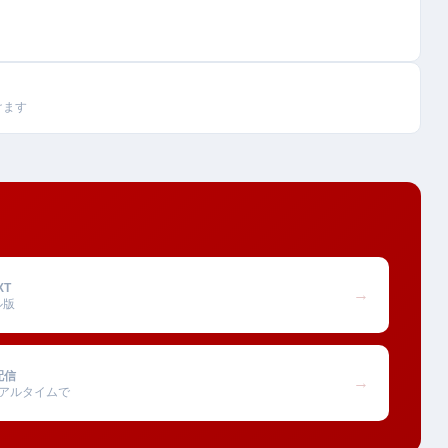
けます
XT
→
ル版
配信
→
アルタイムで