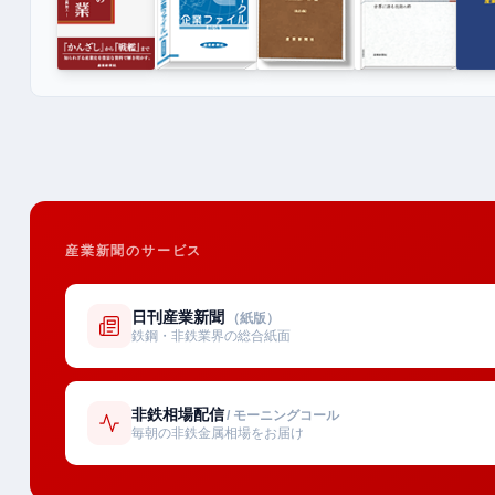
産業新聞のサービス
日刊産業新聞
（紙版）
鉄鋼・非鉄業界の総合紙面
非鉄相場配信
/ モーニングコール
毎朝の非鉄金属相場をお届け