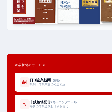
産業新聞のサービス
日刊産業新聞
（紙版）
鉄鋼・非鉄業界の総合紙面
非鉄相場配信
/ モーニングコール
毎朝の非鉄金属相場をお届け