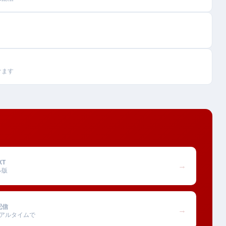
けます
XT
→
ル版
配信
→
アルタイムで