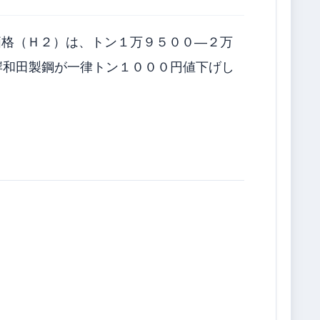
格（Ｈ２）は、トン１万９５００―２万
岸和田製鋼が一律トン１０００円値下げし