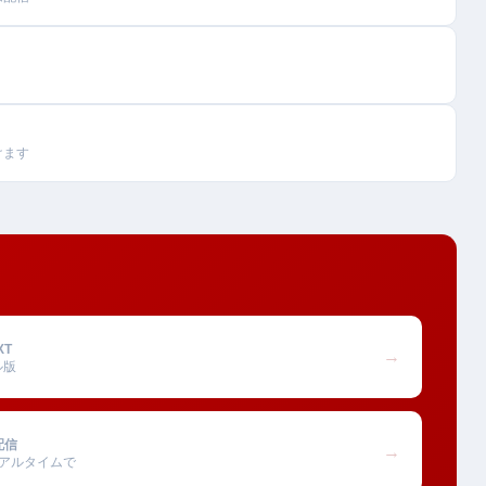
けます
XT
→
ル版
配信
→
アルタイムで