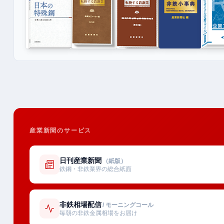
産業新聞のサービス
日刊産業新聞
（紙版）
鉄鋼・非鉄業界の総合紙面
非鉄相場配信
/ モーニングコール
毎朝の非鉄金属相場をお届け