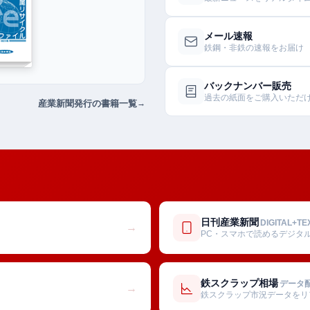
メール速報
鉄鋼・非鉄の速報をお届け
バックナンバー販売
過去の紙面をご購入いただ
産業新聞発行の書籍一覧
日刊産業新聞
DIGITAL+TE
→
PC・スマホで読めるデジタ
鉄スクラップ相場
データ
→
鉄スクラップ市況データをリ