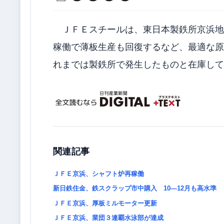
ＪＦＥスチールは、東日本製鉄所京浜地
稼働で薄板生産も回復するなど、最適な原
れまでは製鉄所で発生したものと在庫して
関連記事
ＪＦＥ京浜、シャフト炉再稼働
新日鉄住金、鉄スクラップ市中購入 10―12月も高水準
ＪＦＥ京浜、厚板ミルモーター更新
ＪＦＥ京浜、業団３連覇水泳部が達成