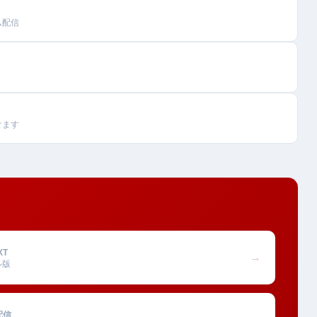
ム配信
けます
XT
→
ル版
配信