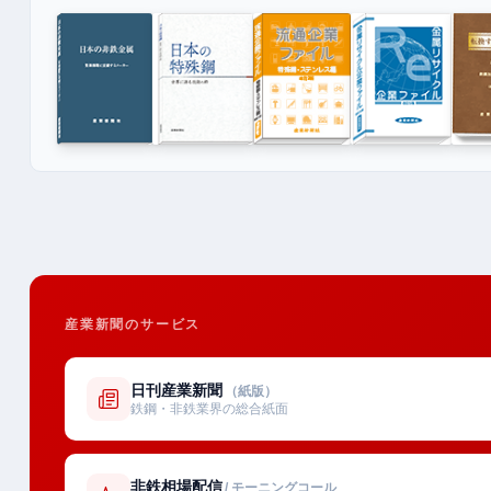
産業新聞のサービス
日刊産業新聞
（紙版）
鉄鋼・非鉄業界の総合紙面
非鉄相場配信
/ モーニングコール