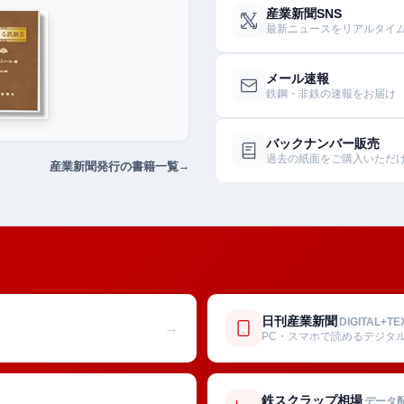
産業新聞SNS
最新ニュースをリアルタイ
メール速報
鉄鋼・非鉄の速報をお届け
バックナンバー販売
過去の紙面をご購入いただ
産業新聞発行の書籍一覧
日刊産業新聞
DIGITAL+TE
→
PC・スマホで読めるデジタ
鉄スクラップ相場
データ