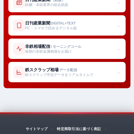
→
鉄鋼・非鉄業界の総合紙面
日刊産業新聞
DIGITAL+TEXT
→
PC・スマホで読めるデジタル版
非鉄相場配信
/ モーニングコール
→
毎朝の非鉄金属相場をお届け
鉄スクラップ相場
データ配信
→
鉄スクラップ市況データをリアルタイムで
サイトマップ
特定商取引法に基づく表記