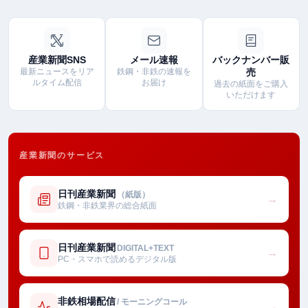
産業新聞SNS
メール速報
バックナンバー販
最新ニュースをリア
鉄鋼・非鉄の速報を
売
ルタイム配信
お届け
過去の紙面をご購入
いただけます
産業新聞のサービス
日刊産業新聞
（紙版）
→
鉄鋼・非鉄業界の総合紙面
日刊産業新聞
DIGITAL+TEXT
→
PC・スマホで読めるデジタル版
非鉄相場配信
/ モーニングコール
→