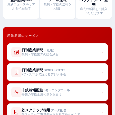
最新ニュースをリア
鉄鋼・非鉄の速報を
売
ルタイム配信
お届け
過去の紙面をご購入
いただけます
産業新聞のサービス
日刊産業新聞
（紙版）
→
鉄鋼・非鉄業界の総合紙面
日刊産業新聞
DIGITAL+TEXT
→
PC・スマホで読めるデジタル版
非鉄相場配信
/ モーニングコール
→
毎朝の非鉄金属相場をお届け
鉄スクラップ相場
データ配信
→
鉄スクラップ市況データをリアルタイムで