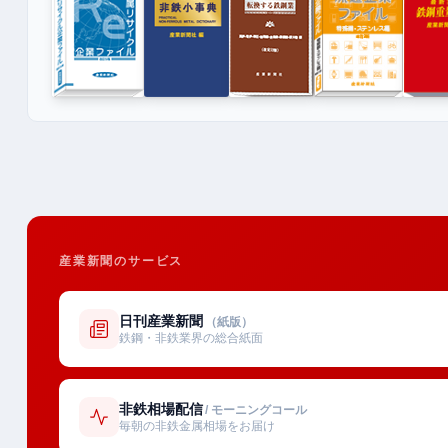
産業新聞のサービス
日刊産業新聞
（紙版）
鉄鋼・非鉄業界の総合紙面
非鉄相場配信
/ モーニングコール
毎朝の非鉄金属相場をお届け