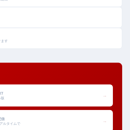
けます
XT
→
ル版
配信
→
アルタイムで