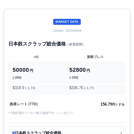
MARKET DATA
Update: 2026/08/06
日本鉄スクラップ総合価格
（産業新聞）
H2
新断プレス
50000
52800
円
円
(-200)
(-200)
$318.9
$336.76
(-1.74)
(-1.77)
156.79
換算レート (TTB)
円 / ドル
* 3地区電炉メーカー購入価格平均（トン当たり）
日本鉄スクラップ総合価格