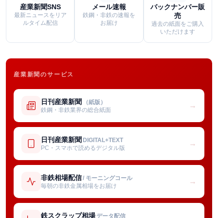
産業新聞SNS
メール速報
バックナンバー販
最新ニュースをリア
鉄鋼・非鉄の速報を
売
ルタイム配信
お届け
過去の紙面をご購入
いただけます
産業新聞のサービス
日刊産業新聞
（紙版）
→
鉄鋼・非鉄業界の総合紙面
日刊産業新聞
DIGITAL+TEXT
→
PC・スマホで読めるデジタル版
非鉄相場配信
/ モーニングコール
→
毎朝の非鉄金属相場をお届け
鉄スクラップ相場
データ配信