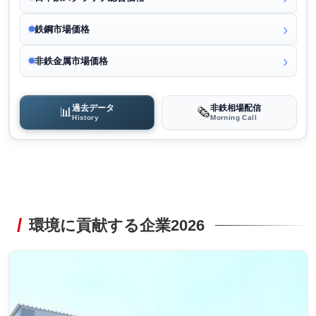
鉄鋼市場価格
非鉄金属市場価格
過去データ
非鉄相場配信
📊
🗞️
History
Morning Call
環境に貢献する企業2026