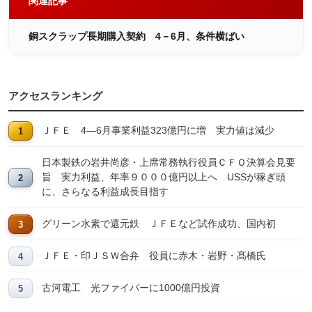
関連記事
銅スクラップ長期購入契約 4－6月、条件横ばい
アクセスランキング
ＪＦＥ 4―6月事業利益323億円に増 実力値は減少
日本製鉄の岩井尚彦・上席常務執行役員ＣＦＯ決算会見要
旨 実力利益、年率９０００億円以上へ USSが稼ぎ頭
に、さらなる利益成長目指す
グリーン水素で還元鉄 ＪＦＥなど試作成功、国内初
ＪＦＥ・印ＪＳＷ合弁 役員に赤木・岩野・髙橋氏
古河電工 光ファイバーに1000億円投資