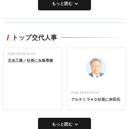
もっと読む
WORKING
RECYCLING
STYLE
トップ交代人事
タックトレー
非鉄業界で
ディング 創
働く／女性
立30周年記念
管理職編
祝う 業界関
インタビュ
2026.08.05 11:00
INTERVIEW
INTERVIEW
係者ら220人
ー／社内ア
五光工業／社長に永島専務
出席
イデア発掘
し形に
2026.08.04 15:14
アルテミラＨＤ社長に本田氏
もっと読む