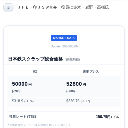
ＪＦＥ・印ＪＳＷ合弁 役員に赤木・岩野・髙橋氏
MARKET DATA
Update: 2026/08/06
日本鉄スクラップ総合価格
（産業新聞）
H2
新断プレス
50000
52800
円
円
(-200)
(-200)
$318.9
$336.76
(-1.74)
(-1.77)
156.79
換算レート (TTB)
円 / ドル
* 3地区電炉メーカー購入価格平均（トン当たり）