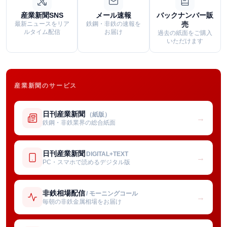
産業新聞SNS
メール速報
バックナンバー販
最新ニュースをリア
鉄鋼・非鉄の速報を
売
ルタイム配信
お届け
過去の紙面をご購入
いただけます
産業新聞のサービス
日刊産業新聞
（紙版）
→
鉄鋼・非鉄業界の総合紙面
日刊産業新聞
DIGITAL+TEXT
→
PC・スマホで読めるデジタル版
非鉄相場配信
/ モーニングコール
→
毎朝の非鉄金属相場をお届け