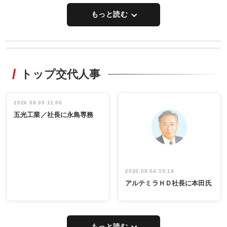
もっと読む
WORKING
RECYCLING
STYLE
トップ交代人事
タックトレー
非鉄業界で
ディング 創
働く／女性
立30周年記念
管理職編
祝う 業界関
インタビュ
2026.08.05 11:00
INTERVIEW
INTERVIEW
係者ら220人
ー／社内ア
五光工業／社長に永島専務
出席
イデア発掘
し形に
2026.08.04 15:14
アルテミラＨＤ社長に本田氏
もっと読む