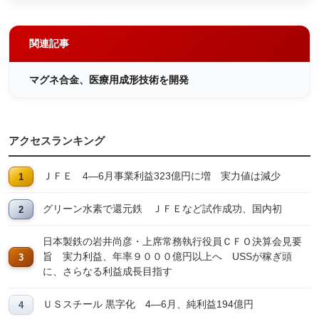
関連記事
マグネ合金、医療用成形技術を開発
アクセスランキング
ＪＦＥ 4―6月事業利益323億円に増 実力値は減少
グリーン水素で還元鉄 ＪＦＥなど試作成功、国内初
日本製鉄の岩井尚彦・上席常務執行役員ＣＦＯ決算会見要
旨 実力利益、年率９０００億円以上へ USSが稼ぎ頭
に、さらなる利益成長目指す
ＵＳスチール 黒字化 4―6月、純利益194億円