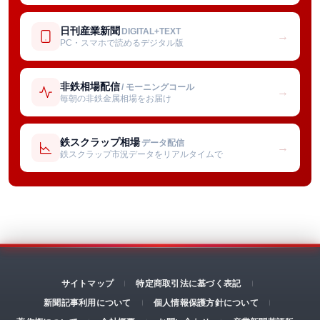
日刊産業新聞
DIGITAL+TEXT
→
PC・スマホで読めるデジタル版
非鉄相場配信
/ モーニングコール
→
毎朝の非鉄金属相場をお届け
鉄スクラップ相場
データ配信
→
鉄スクラップ市況データをリアルタイムで
サイトマップ
特定商取引法に基づく表記
新聞記事利用について
個人情報保護方針について