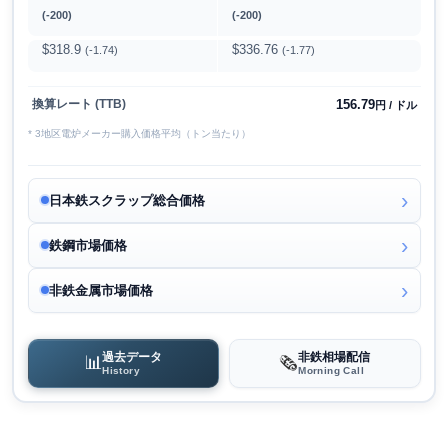
(-200)
(-200)
$318.9
$336.76
(-1.74)
(-1.77)
156.79
換算レート (TTB)
円 / ドル
* 3地区電炉メーカー購入価格平均（トン当たり）
日本鉄スクラップ総合価格
鉄鋼市場価格
非鉄金属市場価格
過去データ
非鉄相場配信
📊
🗞️
History
Morning Call