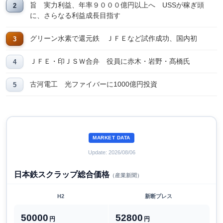
旨 実力利益、年率９０００億円以上へ USSが稼ぎ頭
に、さらなる利益成長目指す
グリーン水素で還元鉄 ＪＦＥなど試作成功、国内初
ＪＦＥ・印ＪＳＷ合弁 役員に赤木・岩野・髙橋氏
古河電工 光ファイバーに1000億円投資
MARKET DATA
Update: 2026/08/06
日本鉄スクラップ総合価格
（産業新聞）
H2
新断プレス
50000
52800
円
円