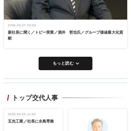
2026.08.07 05:00
新社長に聞く／トピー実業／酒井 哲也氏／グループ価値最大化貢
献
もっと読む
WORKING
RECYCLING
STYLE
トップ交代人事
タックトレー
非鉄業界で
ディング 創
働く／女性
立30周年記念
管理職編
祝う 業界関
インタビュ
2026.08.05 11:00
INTERVIEW
INTERVIEW
係者ら220人
ー／社内ア
五光工業／社長に永島専務
出席
イデア発掘
し形に