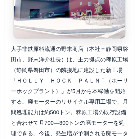
大手非鉄原料流通の野末商店（本社＝静岡県磐
田市、野末洋介社長）は、主力拠点の稗原工場
（静岡県磐田市）の隣接地に建設した新工場
「ＨＯＬＬＹ ＨＯＣＫ ＰＡＬＮＴ（ホーリ
ーホックプラント）」が5月から本稼働を開始
する。廃モーターのリサイクル専用工場で、月
間処理能力は約500トン。稗原工場の既存設備
と合わせて月700―800トンの廃モーターを処
理できる。今後、発生増が予測される廃モータ