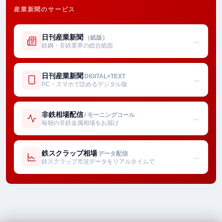
産業新聞のサービス
日刊産業新聞
（紙版）
→
鉄鋼・非鉄業界の総合紙面
日刊産業新聞
DIGITAL+TEXT
→
PC・スマホで読めるデジタル版
非鉄相場配信
/ モーニングコール
→
毎朝の非鉄金属相場をお届け
鉄スクラップ相場
データ配信
→
鉄スクラップ市況データをリアルタイムで