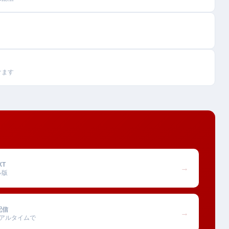
けます
XT
→
ル版
配信
→
アルタイムで