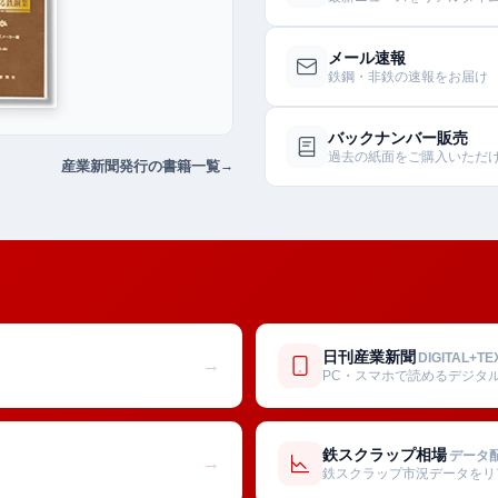
メール速報
鉄鋼・非鉄の速報をお届け
バックナンバー販売
過去の紙面をご購入いただ
産業新聞発行の書籍一覧
日刊産業新聞
DIGITAL+TE
→
PC・スマホで読めるデジタ
鉄スクラップ相場
データ
→
鉄スクラップ市況データをリ