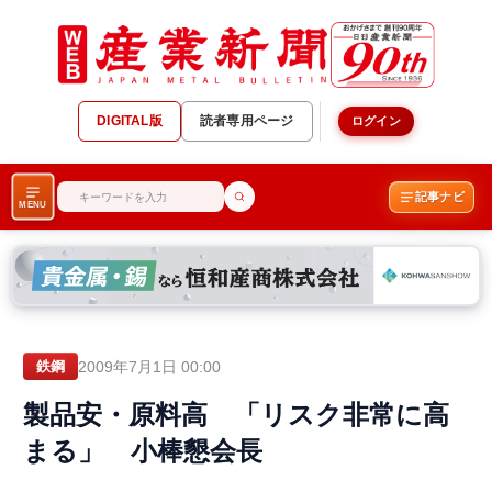
DIGITAL版
読者専用ページ
ログイン
記事ナビ
MENU
2009年7月1日 00:00
鉄鋼
製品安・原料高 「リスク非常に高
まる」 小棒懇会長