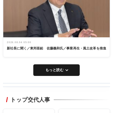
2026.08.04 05:00
新社長に聞く／東邦亜鉛 佐藤義和氏／事業再生・風土改革を推進
もっと読む
WORKING
RECYCLING
STYLE
トップ交代人事
タックトレー
非鉄業界で
ディング 創
働く／女性
立30周年記念
管理職編