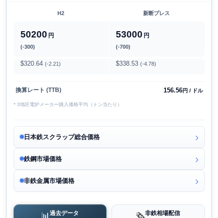
H2
新断プレス
50200
53000
円
円
(-300)
(-700)
$320.64
$338.53
(-2.21)
(-4.78)
156.56
換算レート (TTB)
円 / ドル
* 3地区電炉メーカー購入価格平均（トン当たり）
日本鉄スクラップ総合価格
鉄鋼市場価格
非鉄金属市場価格
過去データ
非鉄相場配信
📊
🗞️