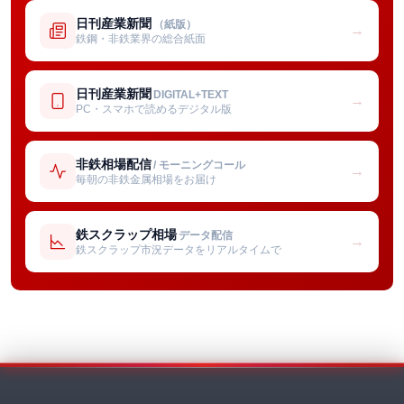
日刊産業新聞
（紙版）
→
鉄鋼・非鉄業界の総合紙面
日刊産業新聞
DIGITAL+TEXT
→
PC・スマホで読めるデジタル版
非鉄相場配信
/ モーニングコール
→
毎朝の非鉄金属相場をお届け
鉄スクラップ相場
データ配信
→
鉄スクラップ市況データをリアルタイムで