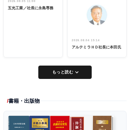
祝う 業界関
インタビュ
2026.08.05 11:00
INTERVIEW
INTERVIEW
係者ら220人
ー／社内ア
五光工業／社長に永島専務
出席
イデア発掘
し形に
2026.08.04 15:14
アルテミラＨＤ社長に本田氏
もっと読む
書籍・出版物