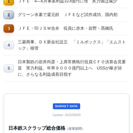
ＪＦＥ 4―6月事業利益323億円に増 実力値は減少
グリーン水素で還元鉄 ＪＦＥなど試作成功、国内初
ＪＦＥ・印ＪＳＷ合弁 役員に赤木・岩野・髙橋氏
三菱商事、ＤＸ新会社設立 「ミルボックス」「エムスト
ック」移管
日本製鉄の岩井尚彦・上席常務執行役員ＣＦＯ決算会見要
旨 実力利益、年率９０００億円以上へ USSが稼ぎ頭
に、さらなる利益成長目指す
MARKET DATA
Update: 2026/08/05
日本鉄スクラップ総合価格
（産業新聞）