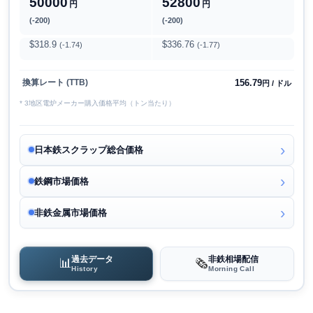
50000
52800
円
円
(-200)
(-200)
$318.9
$336.76
(-1.74)
(-1.77)
156.79
換算レート (TTB)
円 / ドル
* 3地区電炉メーカー購入価格平均（トン当たり）
日本鉄スクラップ総合価格
鉄鋼市場価格
非鉄金属市場価格
過去データ
非鉄相場配信
📊
🗞️
History
Morning Call