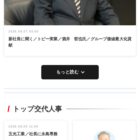
2026.08.07 05:00
新社長に聞く／トピー実業／酒井 哲也氏／グループ価値最大化貢
献
もっと読む
WORKING
RECYCLING
STYLE
トップ交代人事
タックトレー
非鉄業界で
ディング 創
働く／女性
立30周年記念
管理職編
祝う 業界関
インタビュ
2026.08.05 11:00
INTERVIEW
INTERVIEW
係者ら220人
ー／社内ア
五光工業／社長に永島専務
出席
イデア発掘