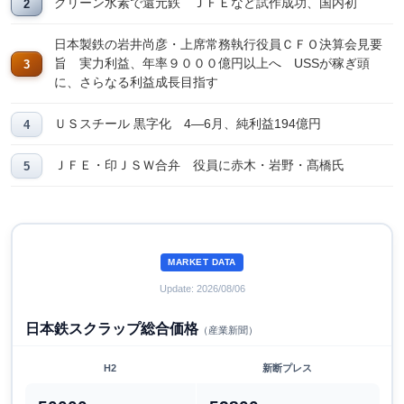
グリーン水素で還元鉄 ＪＦＥなど試作成功、国内初
日本製鉄の岩井尚彦・上席常務執行役員ＣＦＯ決算会見要
旨 実力利益、年率９０００億円以上へ USSが稼ぎ頭
に、さらなる利益成長目指す
ＵＳスチール 黒字化 4―6月、純利益194億円
ＪＦＥ・印ＪＳＷ合弁 役員に赤木・岩野・髙橋氏
MARKET DATA
Update: 2026/08/06
日本鉄スクラップ総合価格
（産業新聞）
H2
新断プレス