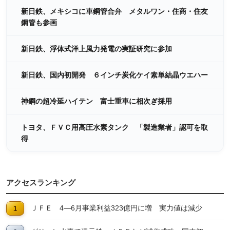
新日鉄、メキシコに車鋼管合弁 メタルワン・住商・住友
鋼管も参画
新日鉄、浮体式洋上風力発電の実証研究に参加
新日鉄、国内初開発 ６インチ炭化ケイ素単結晶ウエハー
神鋼の超冷延ハイテン 富士重車に相次ぎ採用
トヨタ、ＦＶＣ用高圧水素タンク 「製造業者」認可を取
得
アクセスランキング
ＪＦＥ 4―6月事業利益323億円に増 実力値は減少