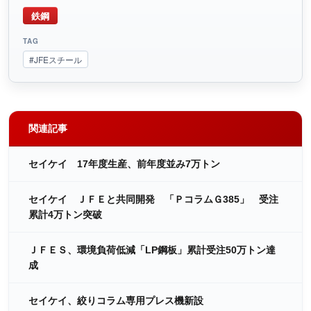
鉄鋼
TAG
#JFEスチール
関連記事
セイケイ 17年度生産、前年度並み7万トン
セイケイ ＪＦＥと共同開発 「ＰコラムＧ385」 受注
累計4万トン突破
ＪＦＥＳ、環境負荷低減「LP鋼板」累計受注50万トン達
成
セイケイ、絞りコラム専用プレス機新設