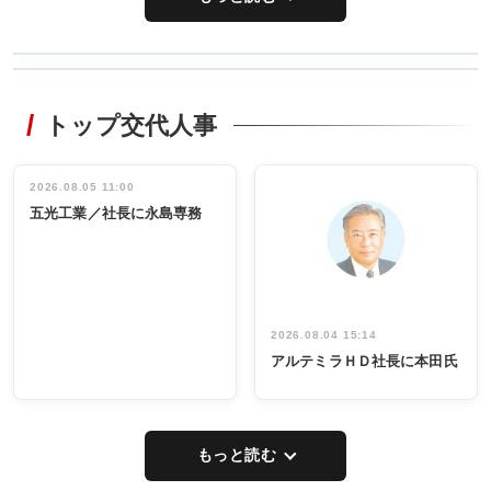
WORKING
RECYCLING
STYLE
トップ交代人事
タックトレー
非鉄業界で
ディング 創
働く／女性
立30周年記念
管理職編
祝う 業界関
インタビュ
2026.08.05 11:00
INTERVIEW
INTERVIEW
係者ら220人
ー／社内ア
五光工業／社長に永島専務
出席
イデア発掘
し形に
2026.08.04 15:14
アルテミラＨＤ社長に本田氏
もっと読む