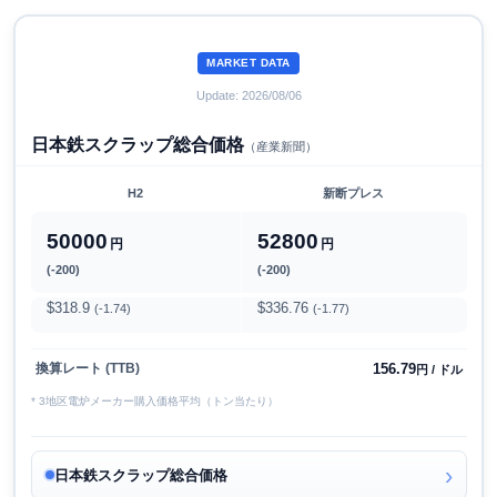
MARKET DATA
Update: 2026/08/06
日本鉄スクラップ総合価格
（産業新聞）
H2
新断プレス
50000
52800
円
円
(-200)
(-200)
$318.9
$336.76
(-1.74)
(-1.77)
156.79
換算レート (TTB)
円 / ドル
* 3地区電炉メーカー購入価格平均（トン当たり）
日本鉄スクラップ総合価格