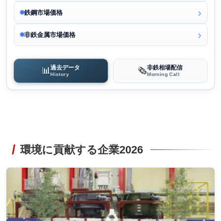
鉄鋼市場価格
非鉄金属市場価格
過去データ
非鉄相場配信
📊
🗞️
History
Morning Call
環境に貢献する企業2026