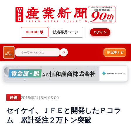
DIGITAL版
読者専用ページ
ログイン
記事ナビ
MENU
2015年2月5日 06:00
鉄鋼
セイケイ、ＪＦＥと開発したＰコラ
ム 累計受注２万トン突破