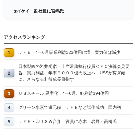
セイケイ 副社長に宮嶋氏
アクセスランキング
ＪＦＥ 4―6月事業利益323億円に増 実力値は減少
日本製鉄の岩井尚彦・上席常務執行役員ＣＦＯ決算会見要
旨 実力利益、年率９０００億円以上へ USSが稼ぎ頭
に、さらなる利益成長目指す
ＵＳスチール 黒字化 4―6月、純利益194億円
グリーン水素で還元鉄 ＪＦＥなど試作成功、国内初
ＪＦＥ・印ＪＳＷ合弁 役員に赤木・岩野・髙橋氏