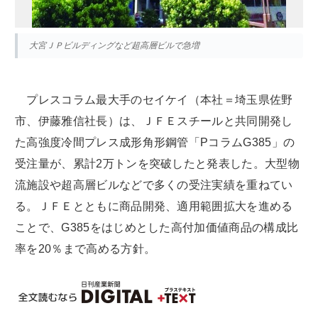
大宮ＪＰビルディングなど超高層ビルで急増
プレスコラム最大手のセイケイ（本社＝埼玉県佐野
市、伊藤雅信社長）は、ＪＦＥスチールと共同開発し
た高強度冷間プレス成形角形鋼管「PコラムG385」の
受注量が、累計2万トンを突破したと発表した。大型物
流施設や超高層ビルなどで多くの受注実績を重ねてい
る。ＪＦＥとともに商品開発、適用範囲拡大を進める
ことで、G385をはじめとした高付加価値商品の構成比
率を20％まで高める方針。