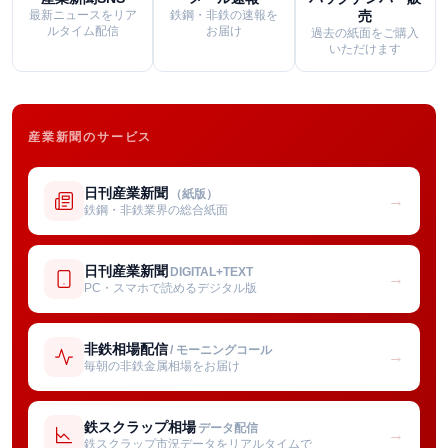
最新ニュースをリア
鉄鋼・非鉄の速報を
売
ルタイム配信
お届け
過去の紙面をご購入
いただけます
産業新聞のサービス
日刊産業新聞
（紙版）
→
鉄鋼・非鉄業界の総合紙面
日刊産業新聞
DIGITAL+TEXT
→
PC・スマホで読めるデジタル版
非鉄相場配信
/ モーニングコール
→
毎朝の非鉄金属相場をお届け
鉄スクラップ相場
データ配信
→
鉄スクラップ市況データをリアルタイムで