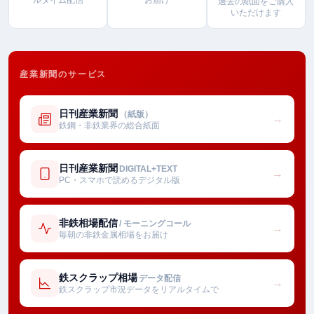
過去の紙面をご購入
いただけます
産業新聞のサービス
日刊産業新聞
（紙版）
→
鉄鋼・非鉄業界の総合紙面
日刊産業新聞
DIGITAL+TEXT
→
PC・スマホで読めるデジタル版
非鉄相場配信
/ モーニングコール
→
毎朝の非鉄金属相場をお届け
鉄スクラップ相場
データ配信
→
鉄スクラップ市況データをリアルタイムで