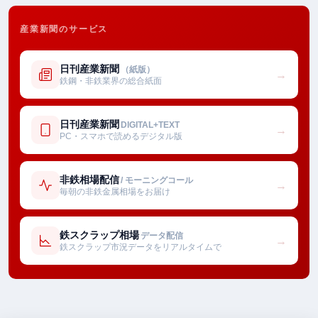
産業新聞のサービス
日刊産業新聞
（紙版）
→
鉄鋼・非鉄業界の総合紙面
日刊産業新聞
DIGITAL+TEXT
→
PC・スマホで読めるデジタル版
非鉄相場配信
/ モーニングコール
→
毎朝の非鉄金属相場をお届け
鉄スクラップ相場
データ配信
→
鉄スクラップ市況データをリアルタイムで