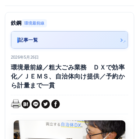
鉄鋼
環境最前線
記事一覧
2026年5月26日
環境最前線／粗大ごみ業務 ＤＸで効率
化／ＪＥＭＳ、自治体向け提供／予約か
ら計量まで一貫