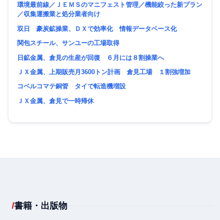
環境最前線／ＪＥＭＳのマニフェスト管理／機能絞った新プラン
／収集運搬業と処分業者向け
双日 豪炭鉱操業、ＤＸで効率化 情報データベース化
関包スチール、サンユーの工場取得
日鉱金属、倉見の生産が回復 ６月には８割操業へ
ＪＸ金属、上期販売月3600トン計画 倉見工場 １割強増加
コベルコマテ銅管 タイで転造機増設
ＪＸ金属、倉見で一時帰休
書籍・出版物