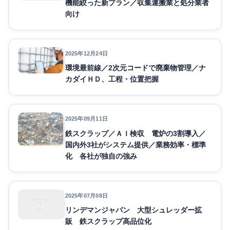
機能絞った新プラン／収集運搬業と処分業者
向け
2025年12月24日
環境最前線／2次元コードで廃棄物管理／ナ
カダイＨＤ、工程・位置把握
2025年09月11日
鉄スクラップ／ＡＩ検収 電炉の3割導入／
国内外3社がシステム提供／業務効率・標準
化 各社が独自の強み
2025年07月08日
リンデマンジャパン 大型シュレッダー拡
販 鉄スクラップ高品位化