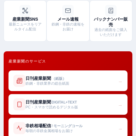
産業新聞SNS
メール速報
バックナンバー販
最新ニュースをリア
鉄鋼・非鉄の速報を
売
ルタイム配信
お届け
過去の紙面をご購入
いただけます
産業新聞のサービス
日刊産業新聞
（紙版）
→
鉄鋼・非鉄業界の総合紙面
日刊産業新聞
DIGITAL+TEXT
→
PC・スマホで読めるデジタル版
非鉄相場配信
/ モーニングコール
→
毎朝の非鉄金属相場をお届け