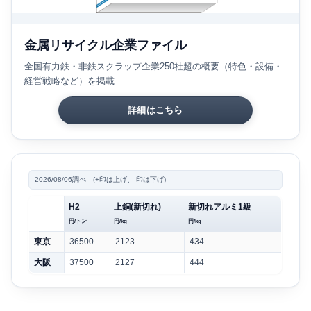
金属リサイクル企業ファイル
全国有力鉄・非鉄スクラップ企業250社超の概要（特色・設備・
経営戦略など）を掲載
詳細はこちら
2026/08/06調べ (+印は上げ、-印は下げ)
H2
上銅(新切れ)
新切れアルミ1級
円/トン
円/kg
円/kg
東京
36500
2123
434
大阪
37500
2127
444