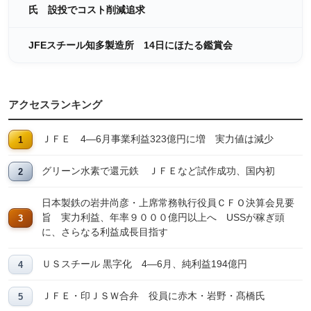
氏 設投でコスト削減追求
JFEスチール知多製造所 14日にほたる鑑賞会
アクセスランキング
ＪＦＥ 4―6月事業利益323億円に増 実力値は減少
グリーン水素で還元鉄 ＪＦＥなど試作成功、国内初
日本製鉄の岩井尚彦・上席常務執行役員ＣＦＯ決算会見要
旨 実力利益、年率９０００億円以上へ USSが稼ぎ頭
に、さらなる利益成長目指す
ＵＳスチール 黒字化 4―6月、純利益194億円
ＪＦＥ・印ＪＳＷ合弁 役員に赤木・岩野・髙橋氏