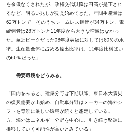
を余儀なくされたが、政権交代以降は円高が是正され
るなど、明るい兆しが見え始めてきた。年間生産量は
62万トンで、そのうちシームレス鋼管が34万トン、電
縫鋼管は28万トンと11年度から大きな増減はなかっ
た。至近ピークだった08年度実績に対しては80％の水
準。生産量全体に占める輸出比率は、11年度比横ばい
の60％だった」
――需要環境をどうみる。
「国内をみると、建築分野は下期以降、東日本大震災
の復興需要が出始め、自動車分野はメーカーの海外シ
フトを背景に厳しい環境が続くと想定している。一
方、海外はエネルギー分野を中心に、引き続き堅調に
推移していく可能性が高いとみている」