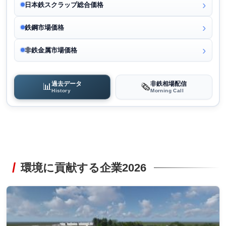
日本鉄スクラップ総合価格
鉄鋼市場価格
非鉄金属市場価格
過去データ
非鉄相場配信
📊
🗞️
History
Morning Call
環境に貢献する企業2026