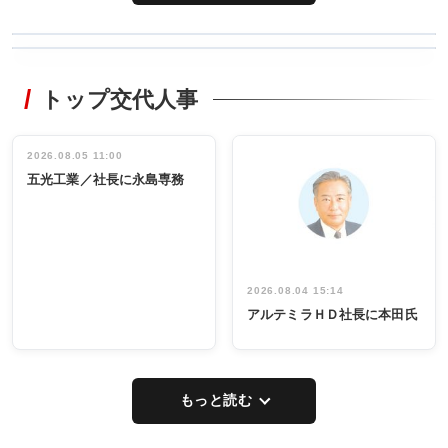
WORKING
RECYCLING
STYLE
トップ交代人事
タックトレー
非鉄業界で
ディング 創
働く／女性
立30周年記念
管理職編
祝う 業界関
インタビュ
2026.08.05 11:00
INTERVIEW
INTERVIEW
係者ら220人
ー／社内ア
五光工業／社長に永島専務
出席
イデア発掘
し形に
2026.08.04 15:14
アルテミラＨＤ社長に本田氏
もっと読む