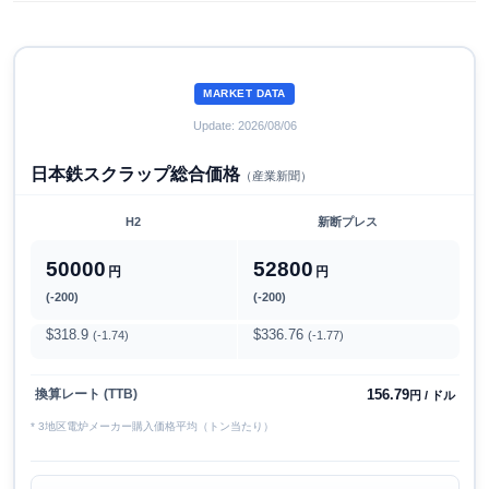
MARKET DATA
Update: 2026/08/06
日本鉄スクラップ総合価格
（産業新聞）
H2
新断プレス
50000
52800
円
円
(-200)
(-200)
$318.9
$336.76
(-1.74)
(-1.77)
156.79
換算レート (TTB)
円 / ドル
* 3地区電炉メーカー購入価格平均（トン当たり）