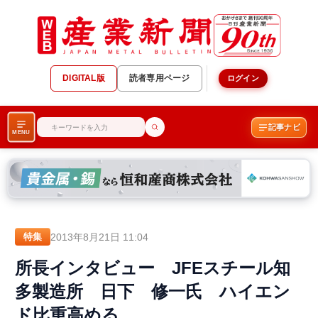
DIGITAL版
読者専用ページ
ログイン
記事ナビ
MENU
2013年8月21日 11:04
特集
所長インタビュー JFEスチール知
多製造所 日下 修一氏 ハイエン
ド比重高める