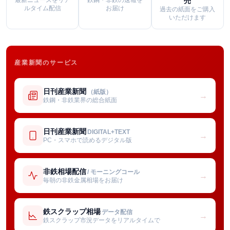
最新ニュースをリア
鉄鋼・非鉄の速報を
売
ルタイム配信
お届け
過去の紙面をご購入
いただけます
産業新聞のサービス
日刊産業新聞
（紙版）
→
鉄鋼・非鉄業界の総合紙面
日刊産業新聞
DIGITAL+TEXT
→
PC・スマホで読めるデジタル版
非鉄相場配信
/ モーニングコール
→
毎朝の非鉄金属相場をお届け
鉄スクラップ相場
データ配信
→
鉄スクラップ市況データをリアルタイムで