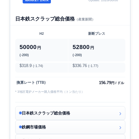
Update: 2026/08/06
MARKET DATA
日本鉄スクラップ総合価格
（産業新聞）
H2
新断プレス
50000
52800
円
円
(-200)
(-200)
$318.9
$336.76
(-1.74)
(-1.77)
156.79
換算レート (TTB)
円 / ドル
* 3地区電炉メーカー購入価格平均（トン当たり）
日本鉄スクラップ総合価格
鉄鋼市場価格