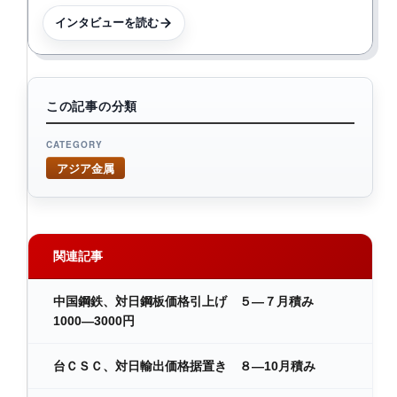
インタビューを読む
この記事の分類
CATEGORY
アジア金属
関連記事
中国鋼鉄、対日鋼板価格引上げ ５―７月積み
1000―3000円
台ＣＳＣ、対日輸出価格据置き ８―10月積み