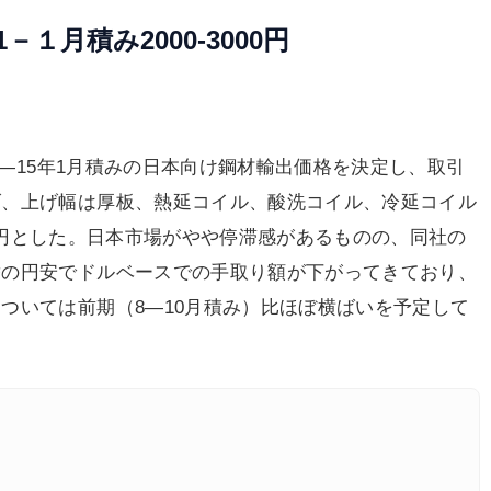
１月積み2000-3000円
月―15年1月積みの日本向け鋼材輸出価格を決定し、取引
げ、上げ幅は厚板、熱延コイル、酸洗コイル、冷延コイル
000円とした。日本市場がやや停滞感があるものの、同社の
替の円安でドルベースでの手取り額が下がってきており、
ついては前期（8―10月積み）比ほぼ横ばいを予定して