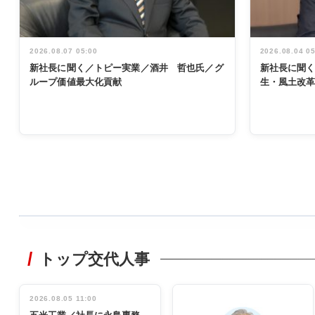
2026.08.07 05:00
2026.08.04 0
新社長に聞く／トピー実業／酒井 哲也氏／グ
新社長に聞
ループ価値最大化貢献
生・風土改
WORKING
STYLE
トップ交代人事
非鉄業界で
働く／女性
管理職編
2026.08.05 11:00
INTERVIEW
インタビュ