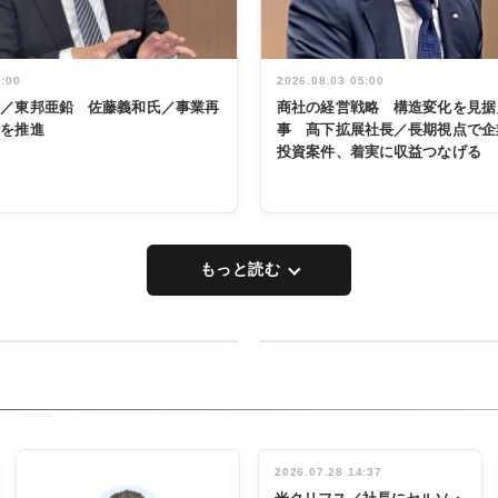
5:00
2026.08.03 05:00
く／東邦亜鉛 佐藤義和氏／事業再
商社の経営戦略 構造変化を見据
革を推進
事 髙下拡展社長／長期視点で企
投資案件、着実に収益つなげる
もっと読む
RECYCLING
タックトレー
ディング 創
立30周年記
INTERVIEW
念祝う 業界
2026.07.28 14:37
関係者ら220