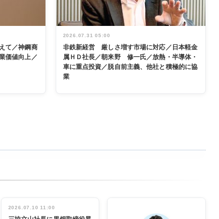
2026.07.31 05:00
えて／神鋼商
非鉄新経営 厳しさ増す市場に対応／日本軽金
業価値向上／
属ＨＤ社長／朝来野 修一氏／放熱・半導体・
車に重点投資／脱自前主義、他社と積極的に協
業
2026.07.10 11:00