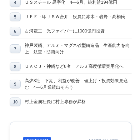
ＵＳスチール 黒字化 4―6月、純利益194億円
ＪＦＥ・印ＪＳＷ合弁 役員に赤木・岩野・髙橋氏
古河電工 光ファイバーに1000億円投資
神戸製鋼、アルミ・マグネ砂型鋳造品 生産能力を向
上 航空・防衛向け
ＵＡＣＪ・神鋼など8者 アルミ高度循環実用化へ
高炉3社 下期、利益が改善 値上げ・投資効果見込
む 4―6月業績出そろう
村上金属社長に村上専務が昇格