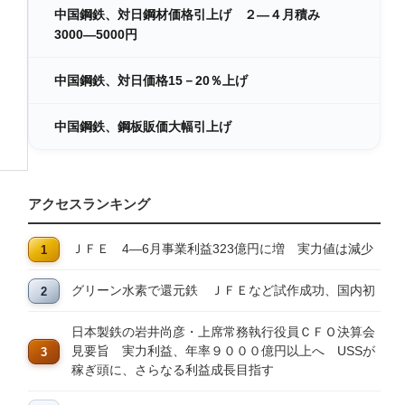
中国鋼鉄、対日鋼材価格引上げ ２―４月積み
3000―5000円
中国鋼鉄、対日価格15－20％上げ
中国鋼鉄、鋼板販価大幅引上げ
アクセスランキング
ＪＦＥ 4―6月事業利益323億円に増 実力値は減少
グリーン水素で還元鉄 ＪＦＥなど試作成功、国内初
日本製鉄の岩井尚彦・上席常務執行役員ＣＦＯ決算会
見要旨 実力利益、年率９０００億円以上へ USSが
稼ぎ頭に、さらなる利益成長目指す