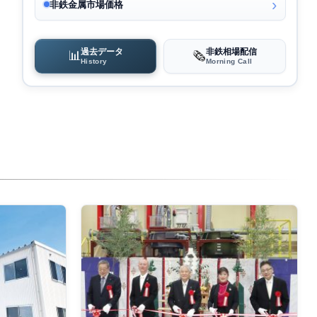
非鉄金属市場価格
過去データ
非鉄相場配信
📊
🗞️
History
Morning Call