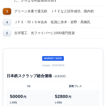
に、さらなる利益成長目指す
グリーン水素で還元鉄 ＪＦＥなど試作成功、国内初
ＪＦＥ・印ＪＳＷ合弁 役員に赤木・岩野・髙橋氏
古河電工 光ファイバーに1000億円投資
MARKET DATA
Update: 2026/08/06
日本鉄スクラップ総合価格
（産業新聞）
H2
新断プレス
50000
52800
円
円
(-200)
(-200)