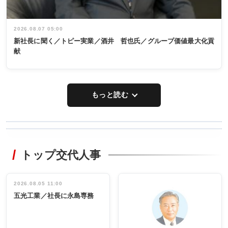
2026.08.07 05:00
新社長に聞く／トピー実業／酒井 哲也氏／グループ価値最大化貢
献
もっと読む
WORKING
RECYCLING
STYLE
トップ交代人事
タックトレー
非鉄業界で
ディング 創
働く／女性
立30周年記念
管理職編
祝う 業界関
インタビュ
2026.08.05 11:00
INTERVIEW
INTERVIEW
係者ら220人
ー／社内ア
五光工業／社長に永島専務
出席
イデア発掘
し形に