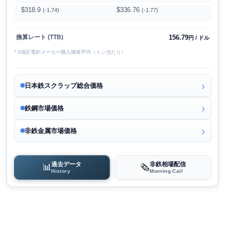
$318.9
$336.76
(-1.74)
(-1.77)
156.79
換算レート (TTB)
円 / ドル
* 3地区電炉メーカー購入価格平均（トン当たり）
日本鉄スクラップ総合価格
鉄鋼市場価格
非鉄金属市場価格
過去データ
非鉄相場配信
📊
🗞️
History
Morning Call