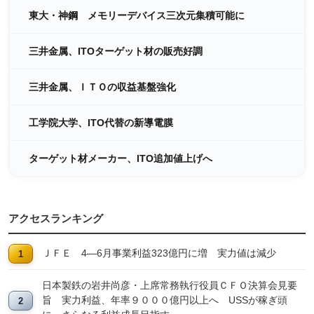
東大・神鋼 メモリーデバイス三次元集積可能に
三井金属、ITOターゲット材の販売好調
三井金属、ＩＴＯの収益基盤強化
工学院大学、ITO代替の新導電膜
ターゲット材メーカー、ITO追加値上げへ
アクセスランキング
ＪＦＥ 4―6月事業利益323億円に増 実力値は減少
日本製鉄の岩井尚彦・上席常務執行役員ＣＦＯ決算会見要
旨 実力利益、年率９０００億円以上へ USSが稼ぎ頭