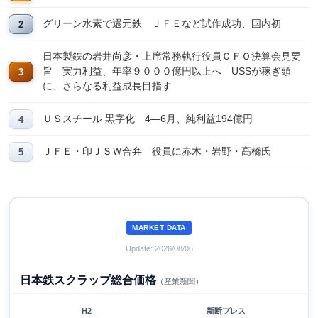
グリーン水素で還元鉄 ＪＦＥなど試作成功、国内初
日本製鉄の岩井尚彦・上席常務執行役員ＣＦＯ決算会見要
旨 実力利益、年率９０００億円以上へ USSが稼ぎ頭
に、さらなる利益成長目指す
ＵＳスチール 黒字化 4―6月、純利益194億円
ＪＦＥ・印ＪＳＷ合弁 役員に赤木・岩野・髙橋氏
MARKET DATA
Update: 2026/08/06
日本鉄スクラップ総合価格
（産業新聞）
H2
新断プレス