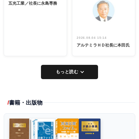
係者ら220人
ー／社内ア
五光工業／社長に永島専務
出席
イデア発掘
し形に
2026.08.04 15:14
アルテミラＨＤ社長に本田氏
もっと読む
書籍・出版物