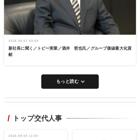
2026.08.07 05:00
新社長に聞く／トピー実業／酒井 哲也氏／グループ価値最大化貢
献
もっと読む
WORKING
RECYCLING
STYLE
トップ交代人事
タックトレー
非鉄業界で
ディング 創
働く／女性
立30周年記念
管理職編
祝う 業界関
インタビュ
2026.08.05 11:00
INTERVIEW
INTERVIEW