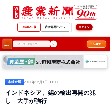
DIGITAL版
読者専用ページ
ログイン
記事ナビ
MENU
2011年12月1日 00:00
非鉄金属
インドネシア、錫の輸出再開の兆
し 大手が強行