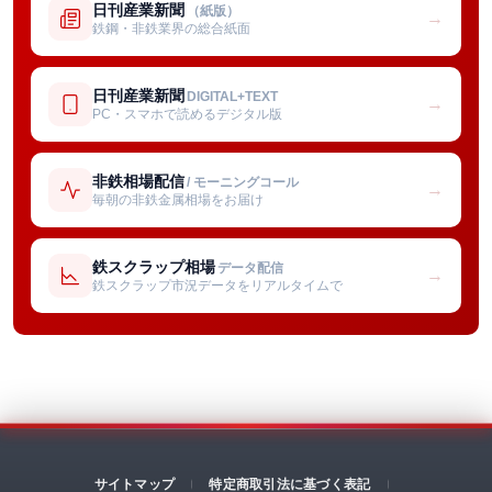
日刊産業新聞
（紙版）
→
鉄鋼・非鉄業界の総合紙面
日刊産業新聞
DIGITAL+TEXT
→
PC・スマホで読めるデジタル版
非鉄相場配信
/ モーニングコール
→
毎朝の非鉄金属相場をお届け
鉄スクラップ相場
データ配信
→
鉄スクラップ市況データをリアルタイムで
サイトマップ
特定商取引法に基づく表記