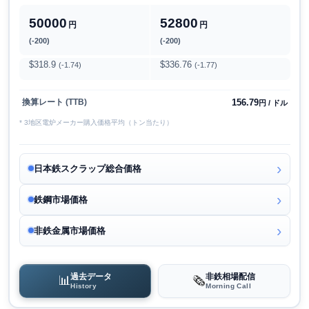
50000
52800
円
円
(-200)
(-200)
$318.9
$336.76
(-1.74)
(-1.77)
156.79
換算レート (TTB)
円 / ドル
* 3地区電炉メーカー購入価格平均（トン当たり）
日本鉄スクラップ総合価格
鉄鋼市場価格
非鉄金属市場価格
過去データ
非鉄相場配信
📊
🗞️
History
Morning Call