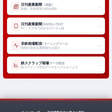
日刊産業新聞
（紙版）
→
鉄鋼・非鉄業界の総合紙面
日刊産業新聞
DIGITAL+TEXT
→
PC・スマホで読めるデジタル版
非鉄相場配信
/ モーニングコール
→
毎朝の非鉄金属相場をお届け
鉄スクラップ相場
データ配信
→
鉄スクラップ市況データをリアルタイムで