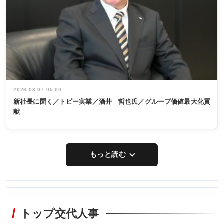
2026.08.07 05:00
新社長に聞く／トピー実業／酒井 哲也氏／グループ価値最大化貢
献
もっと読む
WORKING
RECYCLING
STYLE
トップ交代人事
タックトレー
非鉄業界で
ディング 創