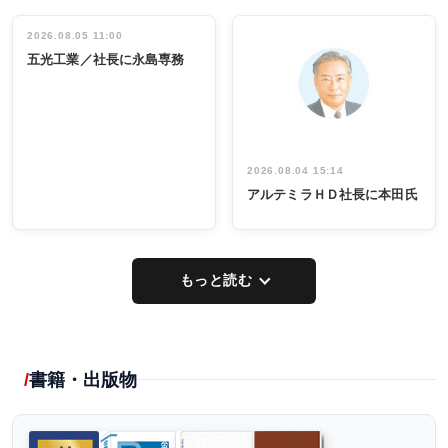
働く／女性
立30周年記念
管理職編
祝う 業界関
インタビュ
2026.08.05 11:00
INTERVIEW
INTERVIEW
係者ら220人
ー／社内ア
五光工業／社長に永島専務
出席
イデア発掘
し形に
2026.08.04 15:14
アルテミラＨＤ社長に本田氏
もっと読む
書籍・出版物