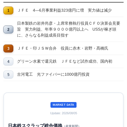
ＪＦＥ 4―6月事業利益323億円に増 実力値は減少
日本製鉄の岩井尚彦・上席常務執行役員ＣＦＯ決算会見要
旨 実力利益、年率９０００億円以上へ USSが稼ぎ頭
に、さらなる利益成長目指す
ＪＦＥ・印ＪＳＷ合弁 役員に赤木・岩野・髙橋氏
グリーン水素で還元鉄 ＪＦＥなど試作成功、国内初
古河電工 光ファイバーに1000億円投資
MARKET DATA
Update: 2026/08/05
日本鉄スクラップ総合価格
（産業新聞）