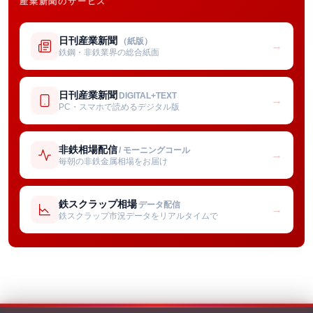
産業新聞のサービス
日刊産業新聞
（紙版）
→
鉄鋼・非鉄業界の総合紙面
日刊産業新聞
DIGITAL+TEXT
→
PC・スマホで読めるデジタル版
非鉄相場配信
/ モーニングコール
→
毎朝の非鉄金属相場をお届け
鉄スクラップ相場
データ配信
→
鉄スクラップ市況データをリアルタイムで