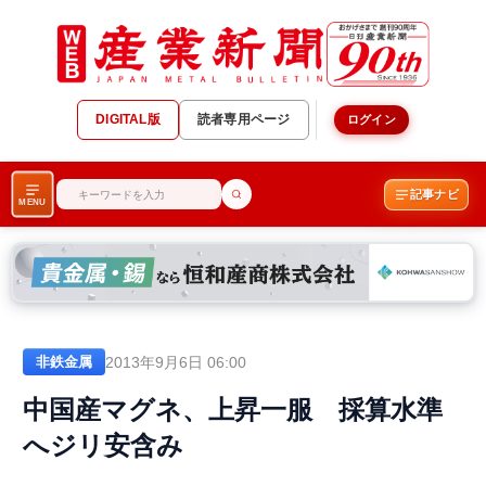
DIGITAL版
読者専用ページ
ログイン
記事ナビ
MENU
2013年9月6日 06:00
非鉄金属
中国産マグネ、上昇一服 採算水準
へジリ安含み