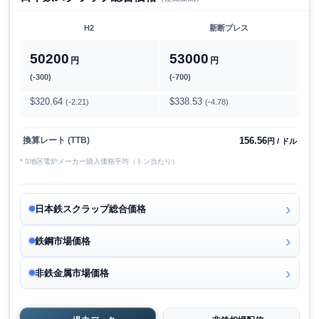
H2
新断プレス
50200
53000
円
円
(-300)
(-700)
$320.64
$338.53
(-2.21)
(-4.78)
156.56
換算レート (TTB)
円 / ドル
* 3地区電炉メーカー購入価格平均（トン当たり）
日本鉄スクラップ総合価格
鉄鋼市場価格
非鉄金属市場価格