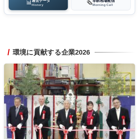
過去データ
非鉄相場配信
📊
🗞️
History
Morning Call
環境に貢献する企業2026