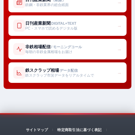
→
鉄鋼・非鉄業界の総合紙面
日刊産業新聞
DIGITAL+TEXT
→
PC・スマホで読めるデジタル版
非鉄相場配信
/ モーニングコール
→
毎朝の非鉄金属相場をお届け
鉄スクラップ相場
データ配信
→
鉄スクラップ市況データをリアルタイムで
サイトマップ
特定商取引法に基づく表記