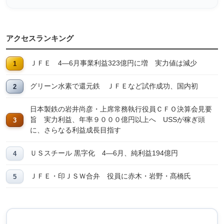
アクセスランキング
ＪＦＥ 4―6月事業利益323億円に増 実力値は減少
グリーン水素で還元鉄 ＪＦＥなど試作成功、国内初
日本製鉄の岩井尚彦・上席常務執行役員ＣＦＯ決算会見要
旨 実力利益、年率９０００億円以上へ USSが稼ぎ頭
に、さらなる利益成長目指す
ＵＳスチール 黒字化 4―6月、純利益194億円
ＪＦＥ・印ＪＳＷ合弁 役員に赤木・岩野・髙橋氏