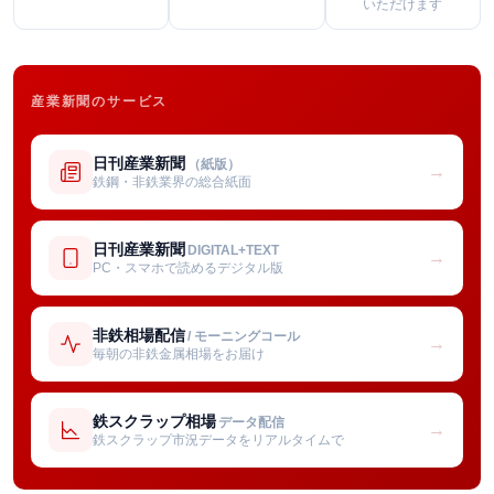
いただけます
産業新聞のサービス
日刊産業新聞
（紙版）
→
鉄鋼・非鉄業界の総合紙面
日刊産業新聞
DIGITAL+TEXT
→
PC・スマホで読めるデジタル版
非鉄相場配信
/ モーニングコール
→
毎朝の非鉄金属相場をお届け
鉄スクラップ相場
データ配信
→
鉄スクラップ市況データをリアルタイムで