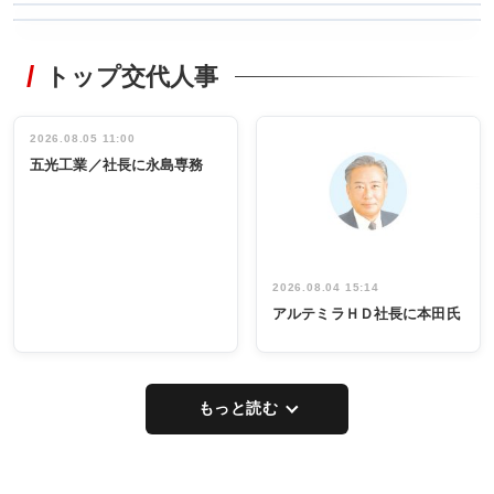
WORKING
RECYCLING
STYLE
トップ交代人事
タックトレー
非鉄業界で
ディング 創
働く／女性
立30周年記念
管理職編
祝う 業界関
インタビュ
2026.08.05 11:00
INTERVIEW
INTERVIEW
係者ら220人
ー／社内ア
五光工業／社長に永島専務
出席
イデア発掘
し形に
2026.08.04 15:14
アルテミラＨＤ社長に本田氏
もっと読む