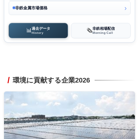
非鉄金属市場価格
過去データ
非鉄相場配信
📊
🗞️
History
Morning Call
環境に貢献する企業2026