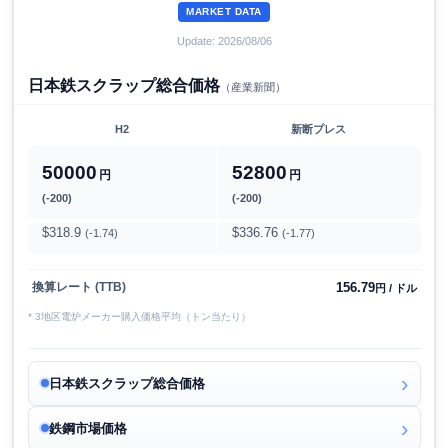
MARKET DATA
Update: 2026/08/06
日本鉄スクラップ総合価格
（産業新聞）
H2
新断プレス
50000
52800
円
円
(-200)
(-200)
$318.9
$336.76
(-1.74)
(-1.77)
156.79
換算レート (TTB)
円 / ドル
* 3地区電炉メーカー購入価格平均（トン当たり）
日本鉄スクラップ総合価格
鉄鋼市場価格