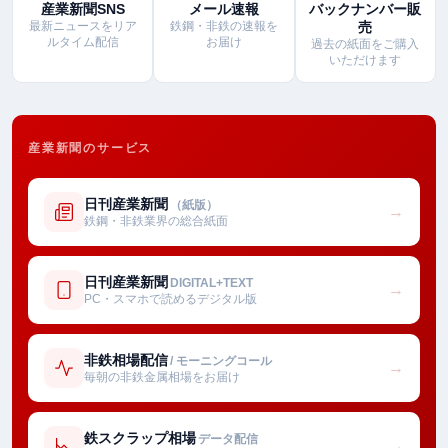
産業新聞SNS
メール速報
バックナンバー販
最新ニュースをリア
鉄鋼・非鉄の速報を
売
ルタイム配信
お届け
過去の紙面をご購入
いただけます
産業新聞のサービス
日刊産業新聞
（紙版）
→
鉄鋼・非鉄業界の総合紙面
日刊産業新聞
DIGITAL+TEXT
→
PC・スマホで読めるデジタル版
非鉄相場配信
/ モーニングコール
→
毎朝の非鉄金属相場をお届け
鉄スクラップ相場
データ配信
→