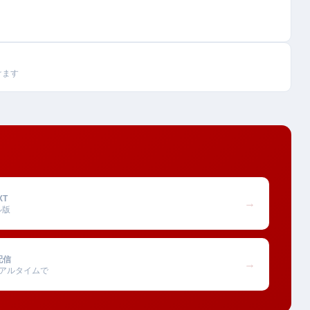
けます
XT
→
ル版
配信
→
アルタイムで