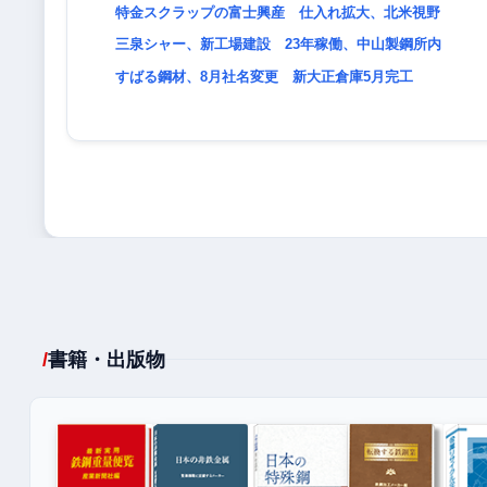
特金スクラップの富士興産 仕入れ拡大、北米視野
三泉シャー、新工場建設 23年稼働、中山製鋼所内
すばる鋼材、8月社名変更 新大正倉庫5月完工
書籍・出版物