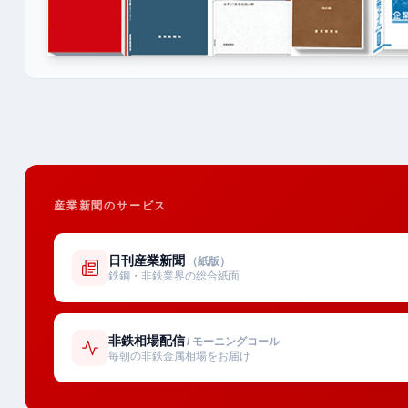
産業新聞のサービス
日刊産業新聞
（紙版）
鉄鋼・非鉄業界の総合紙面
非鉄相場配信
/ モーニングコール
毎朝の非鉄金属相場をお届け