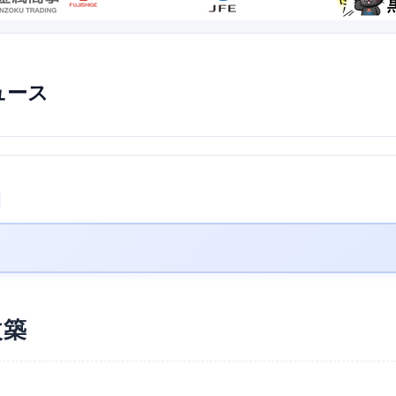
ュース
改築