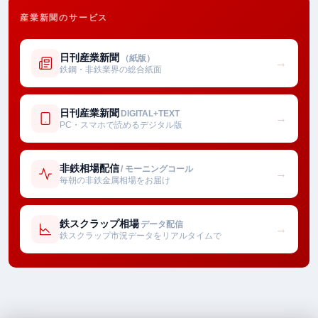
産業新聞のサービス
日刊産業新聞
（紙版）
→
鉄鋼・非鉄業界の総合紙面
日刊産業新聞
DIGITAL+TEXT
→
PC・スマホで読めるデジタル版
非鉄相場配信
/ モーニングコール
→
毎朝の非鉄金属相場をお届け
鉄スクラップ相場
データ配信
→
鉄スクラップ市況データをリアルタイムで