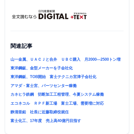
関連記事
山一金属、ＵＡＣＪと合弁 ＵＢＣ購入 月2000―2500トン増
東洋鋼鈑、金型メーカーを子会社化
東洋鋼鈑、TOB開始 富士テクニカ宮津子会社化
アマダ・富士宮、パーツセンター稼働
カネヒラ鉄鋼 切断加工工程管理、今夏システム稼働
エコネコル ＲＰＦ新工場 富士工場、需要増に対応
静清亜鉛 社長に近藤取締役就任
富士化工、17年度 売上高40億円目指す