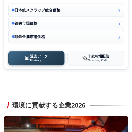
日本鉄スクラップ総合価格
鉄鋼市場価格
非鉄金属市場価格
過去データ
非鉄相場配信
📊
🗞️
History
Morning Call
環境に貢献する企業2026