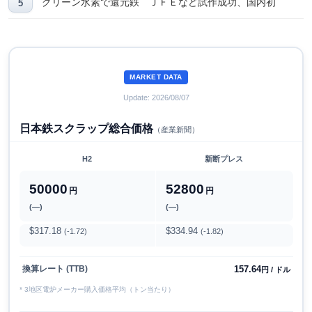
グリーン水素で還元鉄 ＪＦＥなど試作成功、国内初
MARKET DATA
Update: 2026/08/07
日本鉄スクラップ総合価格
（産業新聞）
H2
新断プレス
50000
52800
円
円
(―)
(―)
$317.18
$334.94
(-1.72)
(-1.82)
157.64
換算レート (TTB)
円 / ドル
* 3地区電炉メーカー購入価格平均（トン当たり）