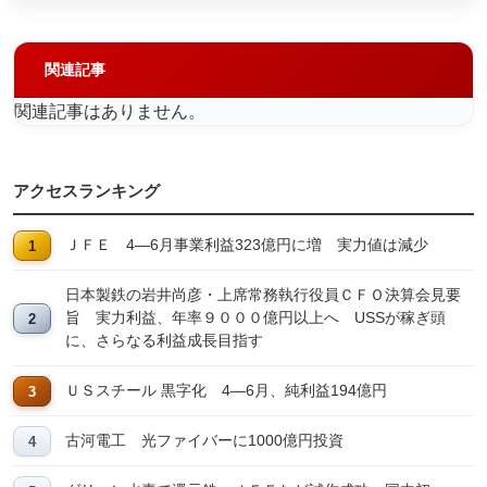
関連記事
関連記事はありません。
アクセスランキング
ＪＦＥ 4―6月事業利益323億円に増 実力値は減少
日本製鉄の岩井尚彦・上席常務執行役員ＣＦＯ決算会見要
旨 実力利益、年率９０００億円以上へ USSが稼ぎ頭
に、さらなる利益成長目指す
ＵＳスチール 黒字化 4―6月、純利益194億円
古河電工 光ファイバーに1000億円投資