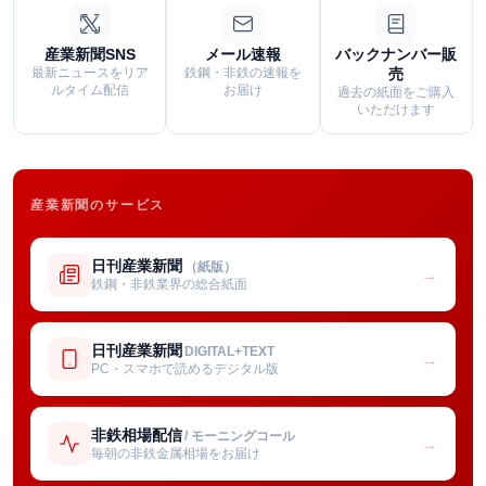
産業新聞SNS
メール速報
バックナンバー販
最新ニュースをリア
鉄鋼・非鉄の速報を
売
ルタイム配信
お届け
過去の紙面をご購入
いただけます
産業新聞のサービス
日刊産業新聞
（紙版）
→
鉄鋼・非鉄業界の総合紙面
日刊産業新聞
DIGITAL+TEXT
→
PC・スマホで読めるデジタル版
非鉄相場配信
/ モーニングコール
→
毎朝の非鉄金属相場をお届け