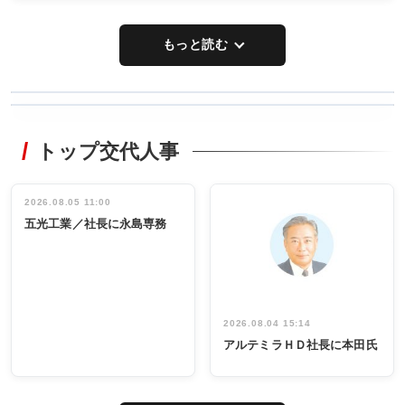
もっと読む
WORKING
RECYCLING
STYLE
トップ交代人事
タックトレー
非鉄業界で
ディング 創
働く／女性
立30周年記念
管理職編
祝う 業界関
インタビュ
2026.08.05 11:00
INTERVIEW
INTERVIEW
係者ら220人
ー／社内ア
五光工業／社長に永島専務
出席
イデア発掘
し形に
2026.08.04 15:14
アルテミラＨＤ社長に本田氏