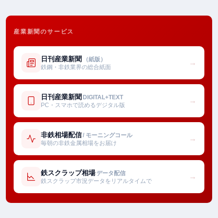
産業新聞のサービス
日刊産業新聞
（紙版）
→
鉄鋼・非鉄業界の総合紙面
日刊産業新聞
DIGITAL+TEXT
→
PC・スマホで読めるデジタル版
非鉄相場配信
/ モーニングコール
→
毎朝の非鉄金属相場をお届け
鉄スクラップ相場
データ配信
→
鉄スクラップ市況データをリアルタイムで