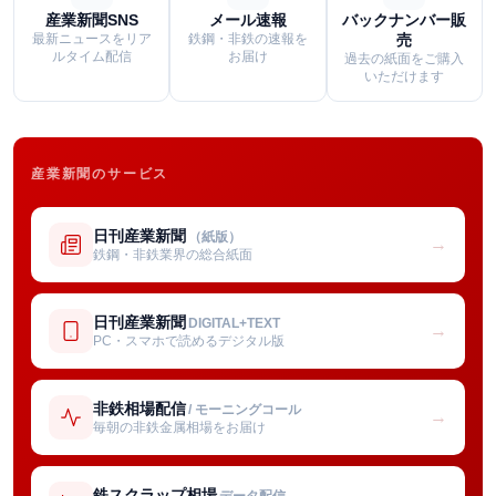
産業新聞SNS
メール速報
バックナンバー販
最新ニュースをリア
鉄鋼・非鉄の速報を
売
ルタイム配信
お届け
過去の紙面をご購入
いただけます
産業新聞のサービス
日刊産業新聞
（紙版）
→
鉄鋼・非鉄業界の総合紙面
日刊産業新聞
DIGITAL+TEXT
→
PC・スマホで読めるデジタル版
非鉄相場配信
/ モーニングコール
→
毎朝の非鉄金属相場をお届け
鉄スクラップ相場
データ配信