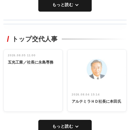
もっと読む
WORKING
RECYCLING
STYLE
トップ交代人事
タックトレー
非鉄業界で
ディング 創
働く／女性
立30周年記念
管理職編
祝う 業界関
インタビュ
2026.08.05 11:00
INTERVIEW
INTERVIEW
係者ら220人
ー／社内ア
五光工業／社長に永島専務
出席
イデア発掘
し形に
2026.08.04 15:14
アルテミラＨＤ社長に本田氏
もっと読む