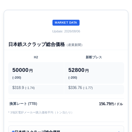
MARKET DATA
Update: 2026/08/06
日本鉄スクラップ総合価格
（産業新聞）
H2
新断プレス
50000
52800
円
円
(-200)
(-200)
$318.9
$336.76
(-1.74)
(-1.77)
156.79
換算レート (TTB)
円 / ドル
* 3地区電炉メーカー購入価格平均（トン当たり）