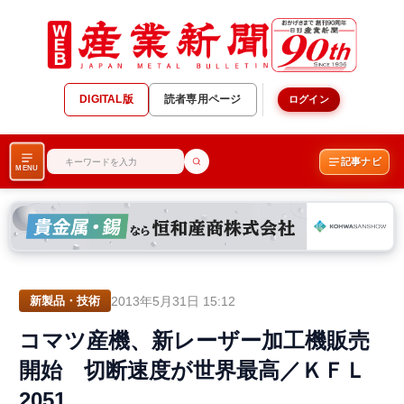
DIGITAL版
読者専用ページ
ログイン
記事ナビ
MENU
2013年5月31日 15:12
新製品・技術
コマツ産機、新レーザー加工機販売
開始 切断速度が世界最高／ＫＦＬ
2051