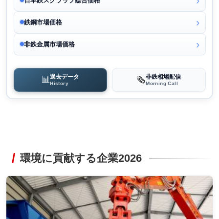
日本鉄スクラップ総合価格
鉄鋼市場価格
非鉄金属市場価格
過去データ
非鉄相場配信
📊
🗞️
History
Morning Call
環境に貢献する企業2026