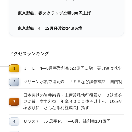
東京製鉄、鉄スクラップ全種500円上げ
東京製鉄 4―12月経常益24.9％増
アクセスランキング
ＪＦＥ 4―6月事業利益323億円に増 実力値は減少
グリーン水素で還元鉄 ＪＦＥなど試作成功、国内初
日本製鉄の岩井尚彦・上席常務執行役員ＣＦＯ決算会
見要旨 実力利益、年率９０００億円以上へ USSが
稼ぎ頭に、さらなる利益成長目指す
ＵＳスチール 黒字化 4―6月、純利益194億円