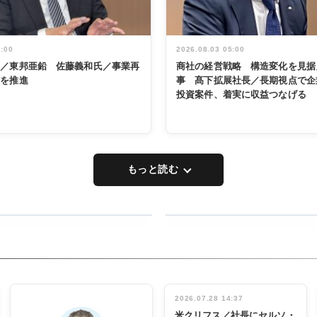
5:00
2026.08.03 05:00
く／東邦亜鉛 佐藤義和氏／事業再
商社の経営戦略 構造変化を見据
革を推進
事 髙下拡展社長／長期視点で企
投資案件、着実に収益つなげる
もっと読む
RECYCLING
タックトレー
ディング 創
立30周年記
INTERVIEW
念祝う 業界
2026.07.28 14:37
関係者ら220
米クリフス／社長にセルソ・