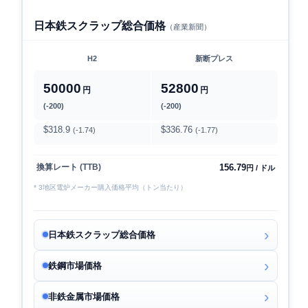
日本鉄スクラップ総合価格
（産業新聞）
H2
新断プレス
50000
52800
円
円
(-200)
(-200)
$318.9
$336.76
(-1.74)
(-1.77)
156.79
換算レート (TTB)
円 / ドル
* 3地区電炉メーカー購入価格平均（トン当たり）
日本鉄スクラップ総合価格
鉄鋼市場価格
非鉄金属市場価格