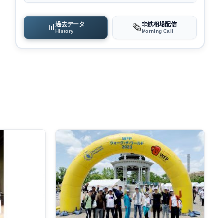
過去データ
非鉄相場配信
📊
🗞️
History
Morning Call