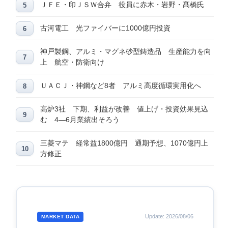
ＪＦＥ・印ＪＳＷ合弁 役員に赤木・岩野・髙橋氏
古河電工 光ファイバーに1000億円投資
神戸製鋼、アルミ・マグネ砂型鋳造品 生産能力を向
上 航空・防衛向け
ＵＡＣＪ・神鋼など8者 アルミ高度循環実用化へ
高炉3社 下期、利益が改善 値上げ・投資効果見込
む 4―6月業績出そろう
三菱マテ 経常益1800億円 通期予想、1070億円上
方修正
Update: 2026/08/06
MARKET DATA