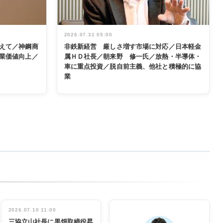
2026.07.31 05:00
えて／神鋼商
非鉄新経営 厳しさ増す市場に対応／日本軽金
業価値向上／
属ＨＤ社長／朝来野 修一氏／放熱・半導体・
車に重点投資／脱自前主義、他社と積極的に協
業
2026.07.10 11:00
三協立山社長に黒畑取締役昇