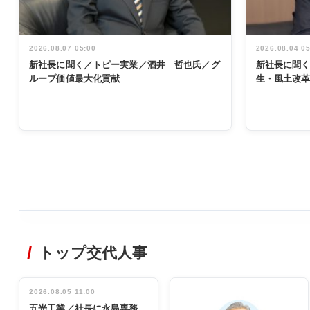
2026.08.07 05:00
2026.08.04 0
新社長に聞く／トピー実業／酒井 哲也氏／グ
新社長に聞
ループ価値最大化貢献
生・風土改
WORKING
STYLE
トップ交代人事
非鉄業界で
働く／女性
管理職編
2026.08.05 11:00
INTERVIEW
インタビュ
五光工業／社長に永島専務