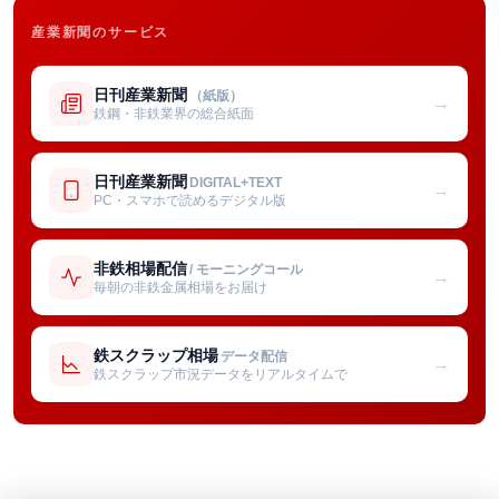
産業新聞のサービス
日刊産業新聞
（紙版）
→
鉄鋼・非鉄業界の総合紙面
日刊産業新聞
DIGITAL+TEXT
→
PC・スマホで読めるデジタル版
非鉄相場配信
/ モーニングコール
→
毎朝の非鉄金属相場をお届け
鉄スクラップ相場
データ配信
→
鉄スクラップ市況データをリアルタイムで