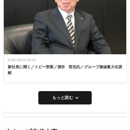
2026.08.07 05:00
新社長に聞く／トピー実業／酒井 哲也氏／グループ価値最大化貢
献
もっと読む
WORKING
RECYCLING
STYLE