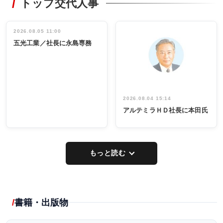
トップ交代人事
タックトレー
非鉄業界で
ディング 創
働く／女性
立30周年記念
管理職編
祝う 業界関
インタビュ
2026.08.05 11:00
INTERVIEW
INTERVIEW
係者ら220人
ー／社内ア
五光工業／社長に永島専務
出席
イデア発掘
し形に
2026.08.04 15:14
アルテミラＨＤ社長に本田氏
もっと読む
書籍・出版物