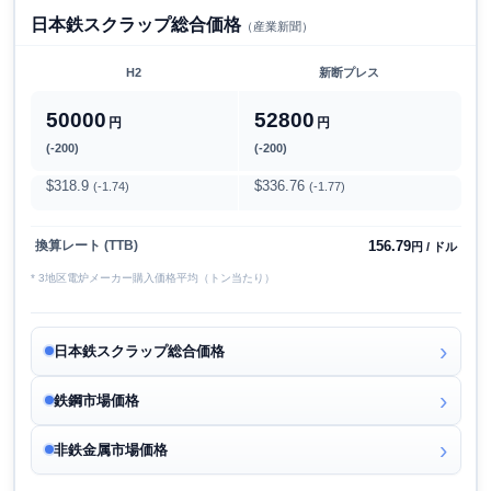
日本鉄スクラップ総合価格
（産業新聞）
H2
新断プレス
50000
52800
円
円
(-200)
(-200)
$318.9
$336.76
(-1.74)
(-1.77)
156.79
換算レート (TTB)
円 / ドル
* 3地区電炉メーカー購入価格平均（トン当たり）
日本鉄スクラップ総合価格
鉄鋼市場価格
非鉄金属市場価格