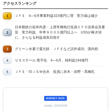
アクセスランキング
ＪＦＥ 4―6月事業利益323億円に増 実力値は減少
日本製鉄の岩井尚彦・上席常務執行役員ＣＦＯ決算会見要
旨 実力利益、年率９０００億円以上へ USSが稼ぎ頭
に、さらなる利益成長目指す
グリーン水素で還元鉄 ＪＦＥなど試作成功、国内初
ＵＳスチール 黒字化 4―6月、純利益194億円
ＪＦＥ・印ＪＳＷ合弁 役員に赤木・岩野・髙橋氏
MARKET DATA
Update: 2026/08/06