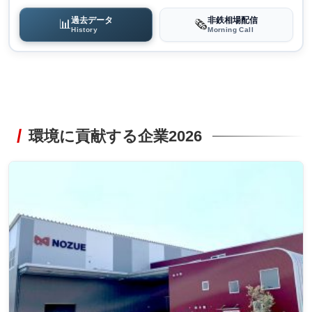
過去データ
非鉄相場配信
📊
🗞️
History
Morning Call
環境に貢献する企業2026