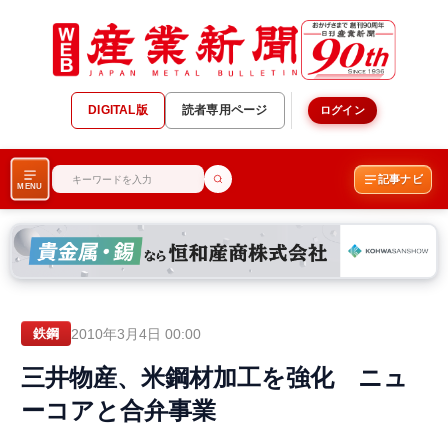
DIGITAL版
読者専用ページ
ログイン
記事ナビ
MENU
2010年3月4日 00:00
鉄鋼
三井物産、米鋼材加工を強化 ニュ
ーコアと合弁事業