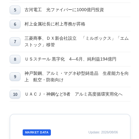
古河電工 光ファイバーに1000億円投資
村上金属社長に村上専務が昇格
三菱商事、ＤＸ新会社設立 「ミルボックス」「エム
ストック」移管
ＵＳスチール 黒字化 4―6月、純利益194億円
神戸製鋼、アルミ・マグネ砂型鋳造品 生産能力を向
上 航空・防衛向け
ＵＡＣＪ・神鋼など8者 アルミ高度循環実用化へ
Update: 2026/08/06
MARKET DATA