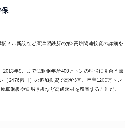
確保
2厚板ミル新設など唐津製鉄所の第3高炉関連投資の詳細を
013年9月までに粗鋼年産400万トンの増強に見合う熱
ン（2476億円）の追加投資で高炉3基、年産1200万トン
自動車鋼板や造船厚板など高級鋼材を増産する方針だ。