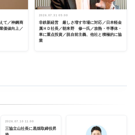
2026.07.31 05:00
えて／神鋼商
非鉄新経営 厳しさ増す市場に対応／日本軽金
業価値向上／
属ＨＤ社長／朝来野 修一氏／放熱・半導体・
車に重点投資／脱自前主義、他社と積極的に協
業
2026.07.10 11:00
三協立山社長に黒畑取締役昇
格