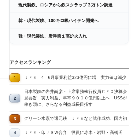
現代製鉄、ロシアから鉄スクラップ３万トン調達
韓・現代製鉄、100キロ級ハイテン開発へ
韓・現代製鉄、唐津第１高炉火入れ
アクセスランキング
ＪＦＥ 4―6月事業利益323億円に増 実力値は減少
日本製鉄の岩井尚彦・上席常務執行役員ＣＦＯ決算会
見要旨 実力利益、年率９０００億円以上へ USSが
稼ぎ頭に、さらなる利益成長目指す
グリーン水素で還元鉄 ＪＦＥなど試作成功、国内初
ＪＦＥ・印ＪＳＷ合弁 役員に赤木・岩野・髙橋氏