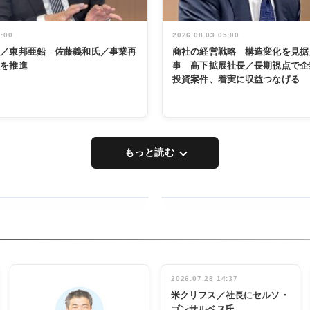
5:00
2026.08.03 05:00
く／東邦亜鉛 佐藤義和氏／事業再
商社の経営戦略 構造変化を見据
革を推進
事 髙下拡展社長／長期視点で企
投資案件、着実に収益つなげる
もっと読む
RECYCLING
タックトレー
ディング 創
立30周年記
INTERVIEW
念祝う 業界
2026.07.28 14:37
関係者ら220
米クリフス／社長にセルソ・
人出席
ゴンサルベス氏