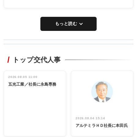
もっと読む
WORKING
RECYCLING
STYLE
トップ交代人事
タックトレー
非鉄業界で
ディング 創
働く／女性
立30周年記念
管理職編
祝う 業界関
インタビュ
2026.08.05 11:00
INTERVIEW
INTERVIEW
係者ら220人
ー／社内ア
五光工業／社長に永島専務
出席
イデア発掘
し形に
2026.08.04 15:14
アルテミラＨＤ社長に本田氏