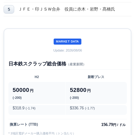
ＪＦＥ・印ＪＳＷ合弁 役員に赤木・岩野・髙橋氏
MARKET DATA
Update: 2026/08/06
日本鉄スクラップ総合価格
（産業新聞）
H2
新断プレス
50000
52800
円
円
(-200)
(-200)
$318.9
$336.76
(-1.74)
(-1.77)
156.79
換算レート (TTB)
円 / ドル
* 3地区電炉メーカー購入価格平均（トン当たり）