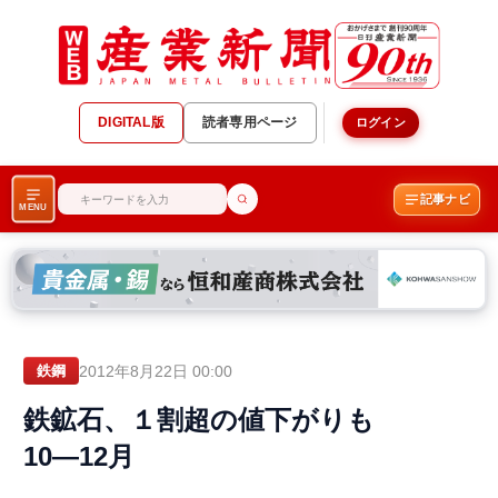
DIGITAL版
読者専用ページ
ログイン
記事ナビ
MENU
2012年8月22日 00:00
鉄鋼
鉄鉱石、１割超の値下がりも
10―12月