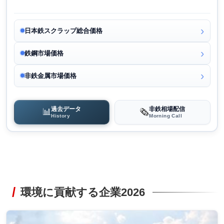
日本鉄スクラップ総合価格
鉄鋼市場価格
非鉄金属市場価格
過去データ
非鉄相場配信
📊
🗞️
History
Morning Call
環境に貢献する企業2026