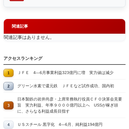
関連記事
関連記事はありません。
アクセスランキング
ＪＦＥ 4―6月事業利益323億円に増 実力値は減少
グリーン水素で還元鉄 ＪＦＥなど試作成功、国内初
日本製鉄の岩井尚彦・上席常務執行役員ＣＦＯ決算会見要
旨 実力利益、年率９０００億円以上へ USSが稼ぎ頭
に、さらなる利益成長目指す
ＵＳスチール 黒字化 4―6月、純利益194億円