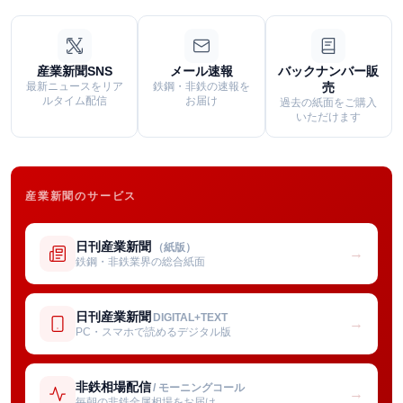
産業新聞SNS
メール速報
バックナンバー販
最新ニュースをリア
鉄鋼・非鉄の速報を
売
ルタイム配信
お届け
過去の紙面をご購入
いただけます
産業新聞のサービス
日刊産業新聞
（紙版）
→
鉄鋼・非鉄業界の総合紙面
日刊産業新聞
DIGITAL+TEXT
→
PC・スマホで読めるデジタル版
非鉄相場配信
/ モーニングコール
→
毎朝の非鉄金属相場をお届け