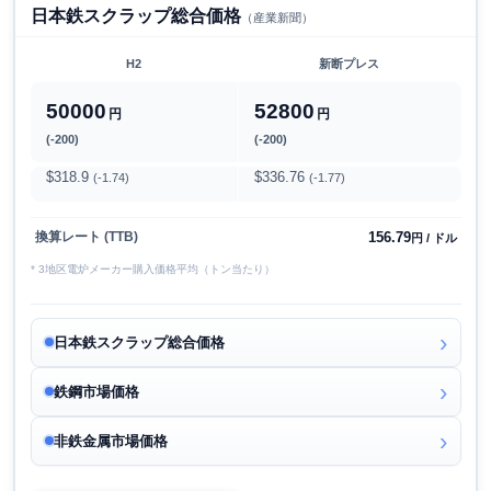
日本鉄スクラップ総合価格
（産業新聞）
H2
新断プレス
50000
52800
円
円
(-200)
(-200)
$318.9
$336.76
(-1.74)
(-1.77)
156.79
換算レート (TTB)
円 / ドル
* 3地区電炉メーカー購入価格平均（トン当たり）
日本鉄スクラップ総合価格
鉄鋼市場価格
非鉄金属市場価格