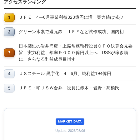
アクセスランキング
ＪＦＥ 4―6月事業利益323億円に増 実力値は減少
グリーン水素で還元鉄 ＪＦＥなど試作成功、国内初
日本製鉄の岩井尚彦・上席常務執行役員ＣＦＯ決算会見要
旨 実力利益、年率９０００億円以上へ USSが稼ぎ頭
に、さらなる利益成長目指す
ＵＳスチール 黒字化 4―6月、純利益194億円
ＪＦＥ・印ＪＳＷ合弁 役員に赤木・岩野・髙橋氏
MARKET DATA
Update: 2026/08/06