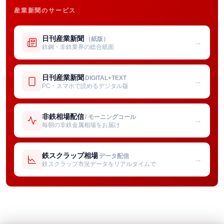
産業新聞のサービス
日刊産業新聞
（紙版）
→
鉄鋼・非鉄業界の総合紙面
日刊産業新聞
DIGITAL+TEXT
→
PC・スマホで読めるデジタル版
非鉄相場配信
/ モーニングコール
→
毎朝の非鉄金属相場をお届け
鉄スクラップ相場
データ配信
→
鉄スクラップ市況データをリアルタイムで