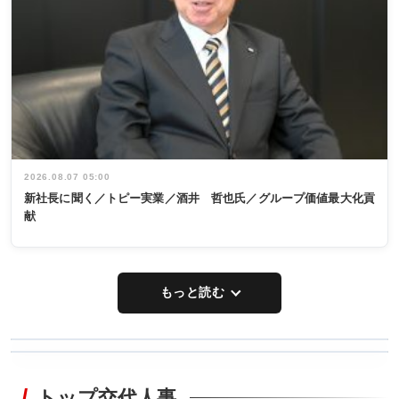
2026.08.07 05:00
新社長に聞く／トピー実業／酒井 哲也氏／グループ価値最大化貢
献
もっと読む
WORKING
RECYCLING
STYLE
トップ交代人事
タックトレー