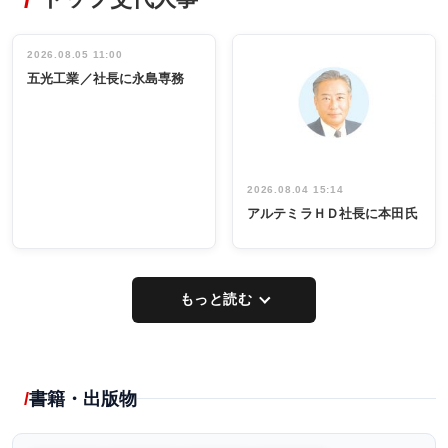
非鉄業界で
ディング 創
働く／女性
立30周年記念
管理職編
祝う 業界関
インタビュ
2026.08.05 11:00
INTERVIEW
INTERVIEW
係者ら220人
ー／社内ア
五光工業／社長に永島専務
出席
イデア発掘
し形に
2026.08.04 15:14
アルテミラＨＤ社長に本田氏
もっと読む
書籍・出版物