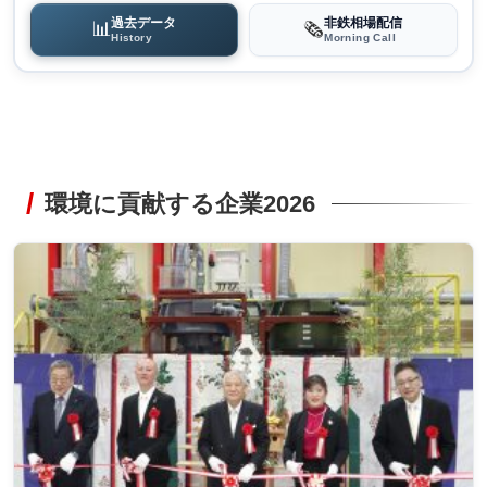
過去データ
非鉄相場配信
📊
🗞️
History
Morning Call
環境に貢献する企業2026