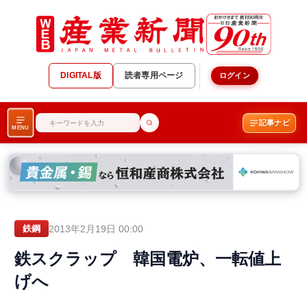
DIGITAL版
読者専用ページ
ログイン
記事ナビ
MENU
2013年2月19日 00:00
鉄鋼
鉄スクラップ 韓国電炉、一転値上
げへ