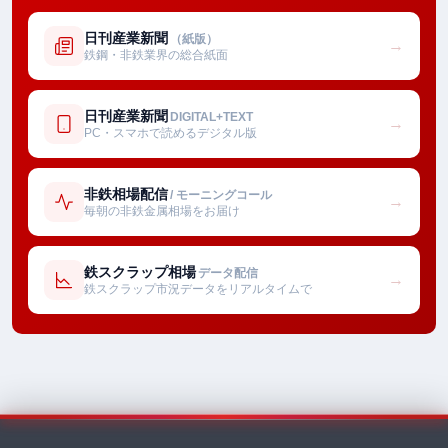
日刊産業新聞
（紙版）
→
鉄鋼・非鉄業界の総合紙面
日刊産業新聞
DIGITAL+TEXT
→
PC・スマホで読めるデジタル版
非鉄相場配信
/ モーニングコール
→
毎朝の非鉄金属相場をお届け
鉄スクラップ相場
データ配信
→
鉄スクラップ市況データをリアルタイムで