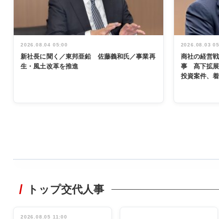
2026.08.04 05:00
2026.08.03 0
新社長に聞く／東邦亜鉛 佐藤義和氏／事業再
商社の経営
生・風土改革を推進
事 髙下拡
投資案件、
WORKING
STYLE
トップ交代人事
非鉄業界で
働く／女性
管理職編
2026.08.05 11:00
INTERVIEW