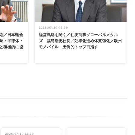
2026.07.30 05:00
応／日本軽金
経営戦略を聞く／住友商事グローバルメタル
熱・半導体・
ズ 福島浩史社長／効率化進め体質強化／欧州
と積極的に協
モノパイル 圧倒的トップ目指す
2026.07.10 11:00