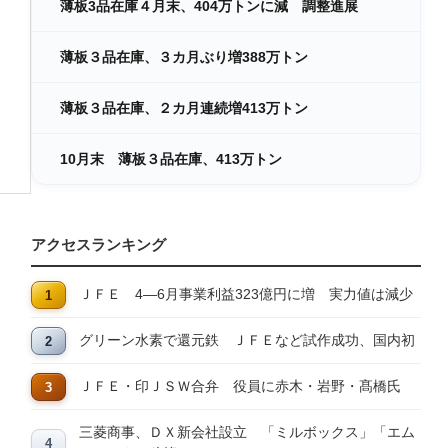
薄板3品在庫４月末、404万トンに減 調整進展
薄板３品在庫、３カ月ぶり増388万トン
薄板３品在庫、２カ月連続増413万トン
10月末 薄板３品在庫、413万トン
アクセスランキング
ＪＦＥ 4―6月事業利益323億円に増 実力値は減少
グリーン水素で還元鉄 ＪＦＥなど試作成功、国内初
ＪＦＥ・印ＪＳＷ合弁 役員に赤木・岩野・髙橋氏
三菱商事、ＤＸ新会社設立 「ミルボックス」「エム