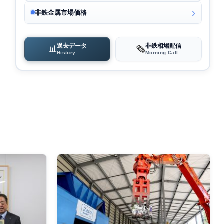
非鉄金属市場価格
過去データ
非鉄相場配信
📊
🗞️
History
Morning Call