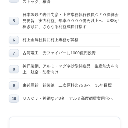
ストック」移管
日本製鉄の岩井尚彦・上席常務執行役員ＣＦＯ決算会
見要旨 実力利益、年率９０００億円以上へ USSが
稼ぎ頭に、さらなる利益成長目指す
村上金属社長に村上専務が昇格
古河電工 光ファイバーに1000億円投資
神戸製鋼、アルミ・マグネ砂型鋳造品 生産能力を向
上 航空・防衛向け
東邦亜鉛 鉛製錬 二次原料比75％へ 35年目標
ＵＡＣＪ・神鋼など8者 アルミ高度循環実用化へ