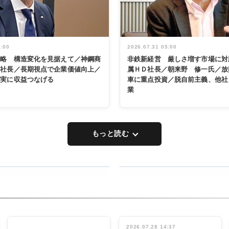
5:00
2026.07.31 05:00
戦略 構造変化を見据えて／神鋼商
非鉄新経営 厳しさ増す市場に対
展社長／長期視点で企業価値向上／
属ＨＤ社長／朝来野 修一氏／放
着実に収益つなげる
車に重点投資／脱自前主義、他社
業
もっと読む
RECYCLING
タックトレー
ディング 創
立30周年記
INTERVIEW
念祝う 業界
2026.07.28 14:37