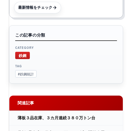
最新情報をチェック
この記事の分類
CATEGORY
鉄鋼
TAG
#鉄鋼統計
関連記事
薄板３品在庫、３カ月連続３８０万トン台