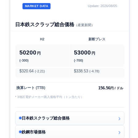
Update: 2026/08/05
MARKET DATA
日本鉄スクラップ総合価格
（産業新聞）
H2
新断プレス
50200
53000
円
円
(-300)
(-700)
$320.64
$338.53
(-2.21)
(-4.78)
156.56
換算レート (TTB)
円 / ドル
* 3地区電炉メーカー購入価格平均（トン当たり）
日本鉄スクラップ総合価格
鉄鋼市場価格