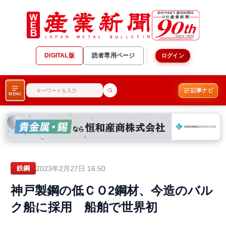
DIGITAL版
読者専用ページ
ログイン
記事ナビ
MENU
2023年2月27日 16:50
鉄鋼
神戸製鋼の低ＣＯ2鋼材、今造のバル
ク船に採用 船舶で世界初