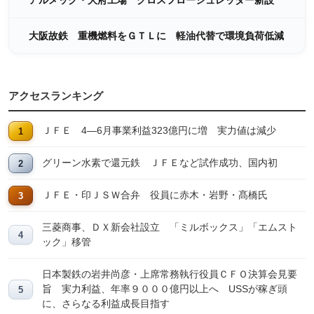
アルメック・大府工場 クロスフローシュレッダー新設
大阪故鉄 重機燃料をＧＴＬに 軽油代替で環境負荷低減
アクセスランキング
ＪＦＥ 4―6月事業利益323億円に増 実力値は減少
グリーン水素で還元鉄 ＪＦＥなど試作成功、国内初
ＪＦＥ・印ＪＳＷ合弁 役員に赤木・岩野・髙橋氏
三菱商事、ＤＸ新会社設立 「ミルボックス」「エムスト
ック」移管
日本製鉄の岩井尚彦・上席常務執行役員ＣＦＯ決算会見要
旨 実力利益、年率９０００億円以上へ USSが稼ぎ頭
に、さらなる利益成長目指す