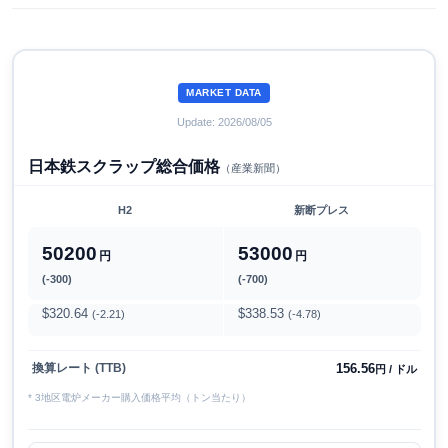
MARKET DATA
Update: 2026/08/05
日本鉄スクラップ総合価格
（産業新聞）
H2
新断プレス
50200
53000
円
円
(-300)
(-700)
$320.64
$338.53
(-2.21)
(-4.78)
156.56
換算レート (TTB)
円 / ドル
* 3地区電炉メーカー購入価格平均（トン当たり）