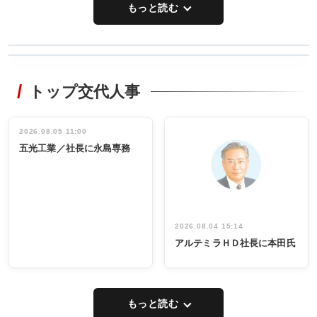
もっと読む
WORKING
RECYCLING
STYLE
トップ交代人事
タックトレー
非鉄業界で
ディング 創
働く／女性
立30周年記念
管理職編
祝う 業界関
インタビュ
2026.08.05 11:00
INTERVIEW
INTERVIEW
係者ら220人
ー／社内ア
五光工業／社長に永島専務
出席
イデア発掘
し形に
2026.08.04 15:14
アルテミラＨＤ社長に本田氏
もっと読む