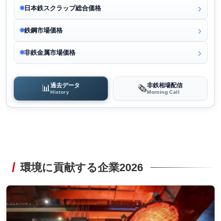
日本鉄スクラップ総合価格
鉄鋼市場価格
非鉄金属市場価格
過去データ
非鉄相場配信
📊
🗞️
History
Morning Call
環境に貢献する企業2026