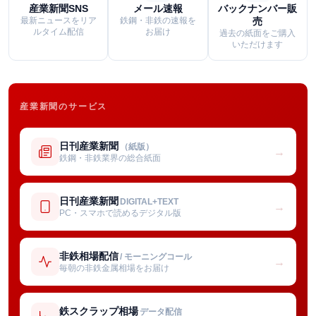
産業新聞SNS
メール速報
バックナンバー販
最新ニュースをリア
鉄鋼・非鉄の速報を
売
ルタイム配信
お届け
過去の紙面をご購入
いただけます
産業新聞のサービス
日刊産業新聞
（紙版）
→
鉄鋼・非鉄業界の総合紙面
日刊産業新聞
DIGITAL+TEXT
→
PC・スマホで読めるデジタル版
非鉄相場配信
/ モーニングコール
→
毎朝の非鉄金属相場をお届け
鉄スクラップ相場
データ配信